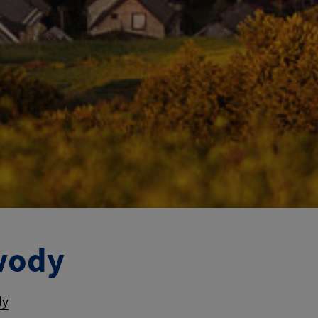
 vody
dy