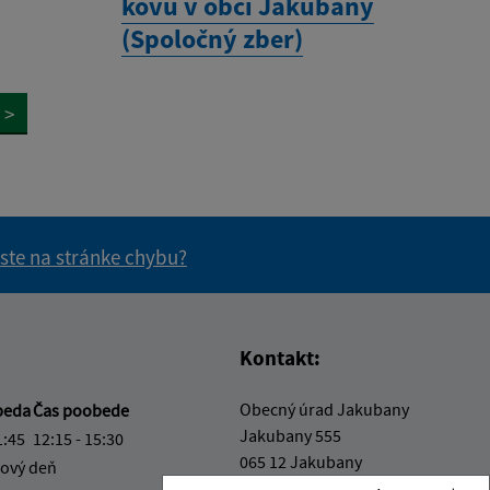
kovu v obci Jakubany
(Spoločný zber)
>
 ste na stránke chybu?
vás užitočné?
e pre vás užitočné?
Kontakt:
Obecný úrad Jakubany
beda
Čas poobede
Jakubany 555
1:45
12:15 - 15:30
065 12 Jakubany
ový deň