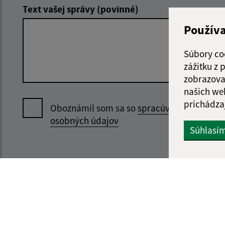
Text vašej správy (povinné)
Použív
Súbory co
zážitku z
zobrazova
našich we
prichádza
Oboznámil som sa so
spracúvaním
osobných údajov
Súhlasí