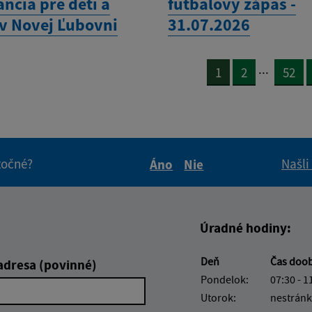
ncia pre deti a
futbalový zápas -
 v Novej Ľubovni
31.07.2026
...
1
2
52
itočné?
Našli
Áno
Nie
Boli tieto informácie pre 
Boli tieto informáci
Úradné hodiny:
Deň
Čas doo
adresa (povinné)
Pondelok:
07:30 - 1
Utorok:
nestránk