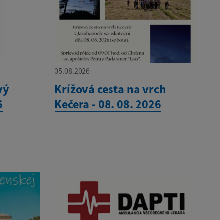
05.08.2026
vý
Krížová cesta na vrch
6
Kečera - 08. 08. 2026