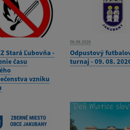
06.08.2026
Z Stará Ľubovňa -
Odpustový futbalo
enie času
turnaj - 09. 08. 202
ého
ečenstva vzniku
u