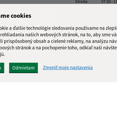
Streda:
07:30 - 1
Štvrtok:
07:30 - 1
ame cookies
Piatok:
07:30 - 1
Obedňajšia prestáv
okie a ďalšie technológie sledovania používame na zlepš
 prehliadania našich webových stránok, na to, aby sme v
li prispôsobený obsah a cielené reklamy, na analýzu náv
bových stránok a na pochopenie toho, odkiaľ naši návšte
jú.
Google reCaptcha Response
Odoslať správu
Zmeniť moje nastavenia
m
Odmietam