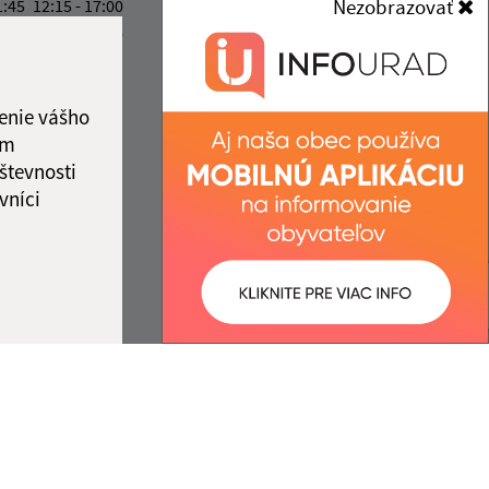
Nezobrazovať
1:45
12:15 - 17:00
jakubany@jakubany.sk
1:45
12:15 - 15:30
+421 524 283 651
4:00
IČO: 00329924
ka:
11:45 - 12:15
enie vášho
ám
števnosti
vníci