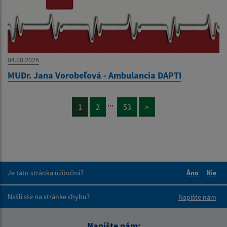
04.08.2026
MUDr. Jana Vorobeľová - Ambulancia DAPTI
...
1
2
53
>
Je táto stránka užitočná?
Áno
Nie
Boli tieto 
Boli 
Našli ste na stránke chybu?
Napíšte nám
Napíšte nám: