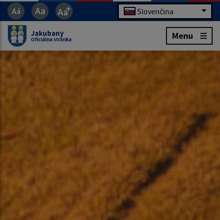
Slovenčina
Jakubany
Menu
Oficiálna stránka