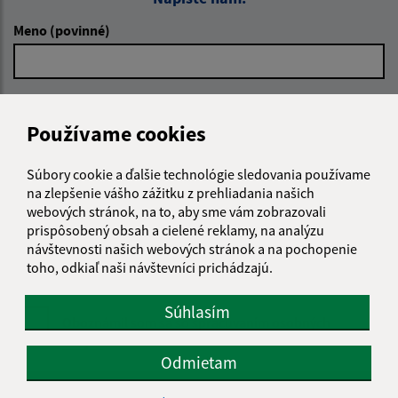
Meno (povinné)
E-mailová adresa (povinné)
Používame cookies
Súbory cookie a ďalšie technológie sledovania používame
Text vašej správy (povinné)
na zlepšenie vášho zážitku z prehliadania našich
webových stránok, na to, aby sme vám zobrazovali
prispôsobený obsah a cielené reklamy, na analýzu
návštevnosti našich webových stránok a na pochopenie
toho, odkiaľ naši návštevníci prichádzajú.
Súhlasím
Oboznámil som sa so
spracúvaním osobných
údajov
Odmietam
Google reCaptcha Response
Odoslať správu