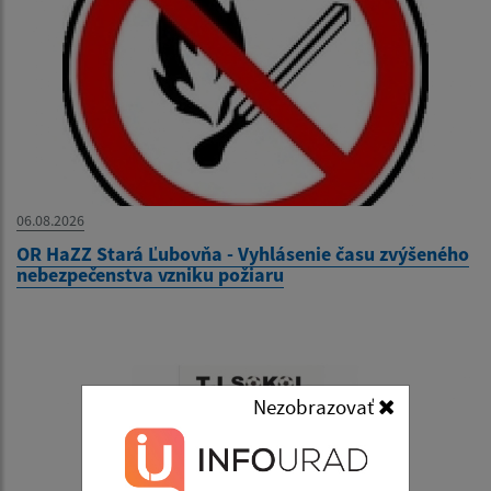
06.08.2026
OR HaZZ Stará Ľubovňa - Vyhlásenie času zvýšeného
nebezpečenstva vzniku požiaru
Nezobrazovať