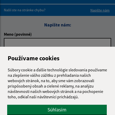
Boli tieto 
Boli 
Našli ste na stránke chybu?
Napíšte nám
Napíšte nám:
Meno (povinné)
E-mailová adresa (povinné)
Používame cookies
Súbory cookie a ďalšie technológie sledovania používame
na zlepšenie vášho zážitku z prehliadania našich
Text vašej správy (povinné)
webových stránok, na to, aby sme vám zobrazovali
prispôsobený obsah a cielené reklamy, na analýzu
návštevnosti našich webových stránok a na pochopenie
toho, odkiaľ naši návštevníci prichádzajú.
Súhlasím