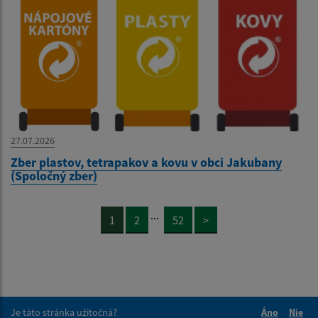
27.07.2026
Zber plastov, tetrapakov a kovu v obci Jakubany
(Spoločný zber)
...
1
2
52
>
Je táto stránka užitočná?
Áno
Nie