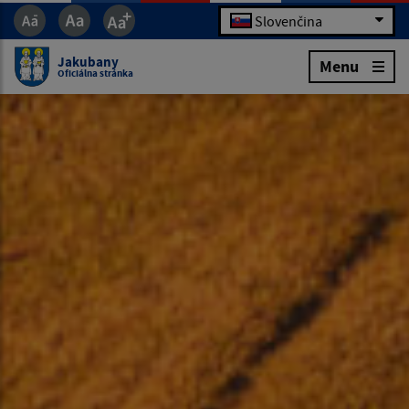
Slovenčina
Jakubany
Menu
Oficiálna stránka