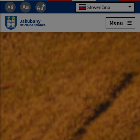
Slovenčina
Jakubany
Menu
Oficiálna stránka