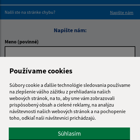
Boli tieto 
Boli 
Našli ste na stránke chybu?
Napíšte nám
Napíšte nám:
Meno (povinné)
E-mailová adresa (povinné)
Používame cookies
Súbory cookie a ďalšie technológie sledovania používame
na zlepšenie vášho zážitku z prehliadania našich
Text vašej správy (povinné)
webových stránok, na to, aby sme vám zobrazovali
prispôsobený obsah a cielené reklamy, na analýzu
návštevnosti našich webových stránok a na pochopenie
toho, odkiaľ naši návštevníci prichádzajú.
Súhlasím