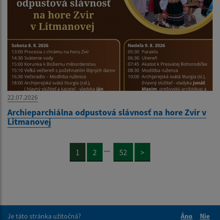
22.07.2026
Archieparchiálna odpustová slávnosť na hore Zvir v
Litmanovej
...
1
2
52
>
Je táto stránka užitočná?
Áno
Nie