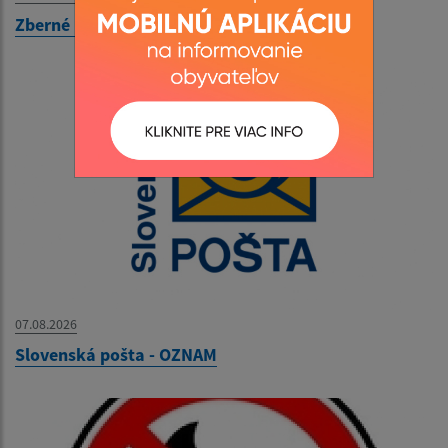
Zberné miesto - OZNAM
07.08.2026
Slovenská pošta - OZNAM