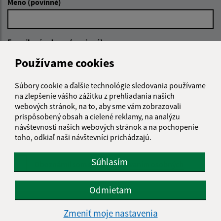
Meno (povinné)
E-mailová adresa (povinné)
Používame cookies
Text vašej správy (povinné)
Súbory cookie a ďalšie technológie sledovania používame
na zlepšenie vášho zážitku z prehliadania našich
webových stránok, na to, aby sme vám zobrazovali
prispôsobený obsah a cielené reklamy, na analýzu
návštevnosti našich webových stránok a na pochopenie
toho, odkiaľ naši návštevníci prichádzajú.
Súhlasím
Oboznámil som sa so
spracúvaním osobných
údajov
Odmietam
Google reCaptcha Response
Odoslať správu
Zmeniť moje nastavenia