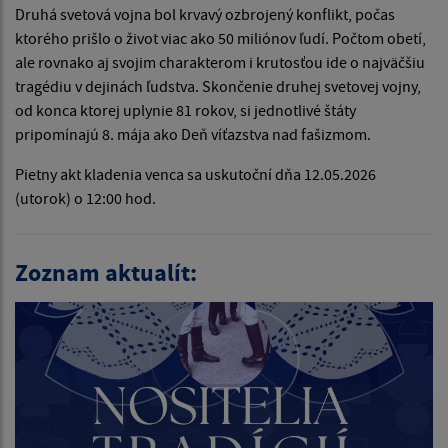
Druhá svetová vojna bol krvavý ozbrojený konflikt, počas
ktorého prišlo o život viac ako 50 miliónov ľudí. Počtom obetí,
ale rovnako aj svojim charakterom i krutosťou ide o najväčšiu
tragédiu v dejinách ľudstva. Skončenie druhej svetovej vojny,
od konca ktorej uplynie 81 rokov, si jednotlivé štáty
pripomínajú 8. mája ako Deň víťazstva nad fašizmom.
Pietny akt kladenia venca sa uskutoční dňa 12.05.2026
(utorok) o 12:00 hod.
Zoznam aktualít: