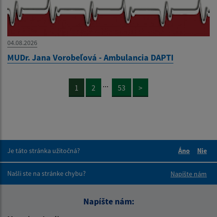
04.08.2026
MUDr. Jana Vorobeľová - Ambulancia DAPTI
...
1
2
53
>
Je táto stránka užitočná?
Áno
Nie
Boli tieto 
Boli 
Našli ste na stránke chybu?
Napíšte nám
Napíšte nám: