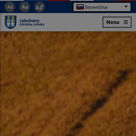
Slovenčina
Jakubany
Menu
Oficiálna stránka