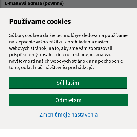
E-mailová adresa (povinné)
Používame cookies
Text vašej správy (povinné)
Súbory cookie a ďalšie technológie sledovania používame
na zlepšenie vášho zážitku z prehliadania našich
webových stránok, na to, aby sme vám zobrazovali
prispôsobený obsah a cielené reklamy, na analýzu
návštevnosti našich webových stránok a na pochopenie
toho, odkiaľ naši návštevníci prichádzajú.
Oboznámil som sa so
spracúvaním osobných
Súhlasím
údajov
Google reCaptcha Response
Odmietam
Odoslať správu
Zmeniť moje nastavenia
Úradné hodiny: