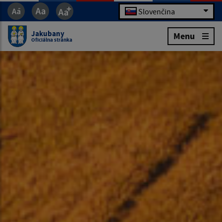
Slovenčina
Jakubany
Menu
Oficiálna stránka