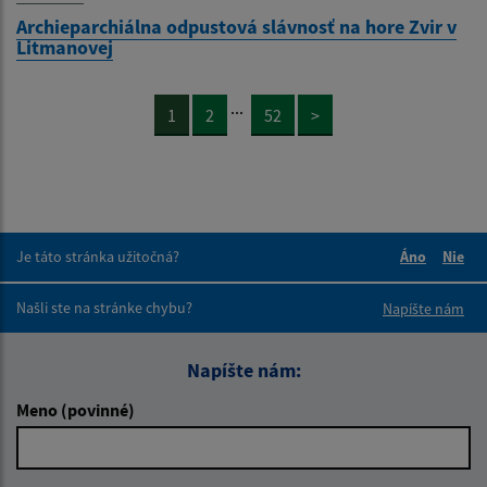
Archieparchiálna odpustová slávnosť na hore Zvir v
Litmanovej
...
1
2
52
>
Je táto stránka užitočná?
Áno
Nie
Boli tieto 
Boli 
Našli ste na stránke chybu?
Napíšte nám
Napíšte nám:
Meno (povinné)