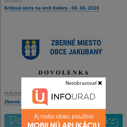
Krížová cesta na vrch Kečera - 08. 08. 2026
Nezobrazovať
04.08.2026
Zberné miesto - OZNAM