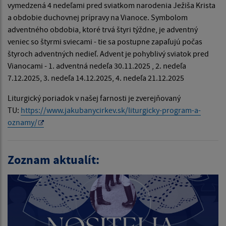
vymedzená 4 nedeľami pred sviatkom narodenia Ježiša Krista
a obdobie duchovnej prípravy na Vianoce. Symbolom
adventného obdobia, ktoré trvá štyri týždne, je adventný
veniec so štyrmi sviecami - tie sa postupne zapaľujú počas
štyroch adventných nedieľ. Advent je pohyblivý sviatok pred
Vianocami - 1. adventná nedeľa 30.11.2025 , 2. nedeľa
7.12.2025, 3. nedeľa 14.12.2025, 4. nedeľa 21.12.2025
Liturgický poriadok v našej farnosti je zverejňovaný
TU:
https://www.jakubanycirkev.sk/liturgicky-program-a-
oznamy/
Zoznam aktualít: