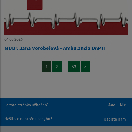
04.08.2026
MUDr. Jana Vorobeľová - Ambulancia DAPTI
...
1
2
53
>
Je táto stránka užitočná?
Áno
Nie
Boli tieto 
Boli 
Našli ste na stránke chybu?
Napíšte nám