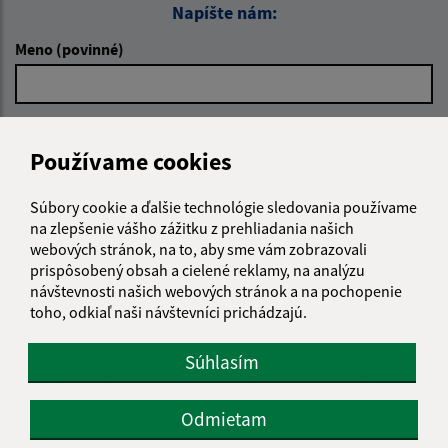
Napíšte nám:
Meno (povinné)
E-mailová adresa (povinné)
Používame cookies
Súbory cookie a ďalšie technológie sledovania používame
Text vašej správy (povinné)
na zlepšenie vášho zážitku z prehliadania našich
webových stránok, na to, aby sme vám zobrazovali
prispôsobený obsah a cielené reklamy, na analýzu
návštevnosti našich webových stránok a na pochopenie
toho, odkiaľ naši návštevníci prichádzajú.
Súhlasím
Oboznámil som sa so
spracúvaním osobných
údajov
Odmietam
Google reCaptcha Response