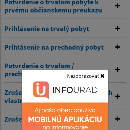
Potvrdenie o trvalom pobyte k
prvému občianskemu preukazu
Prihlásenie na trvalý pobyt
Prihlásenie na prechodný pobyt
Potvrdenie o trvalom /
prechodnom pobyte
Nezobrazovať
Zrušenie trvalého pobytu na návrh
vlastníka budovy
Zrušenie prechodného pobytu