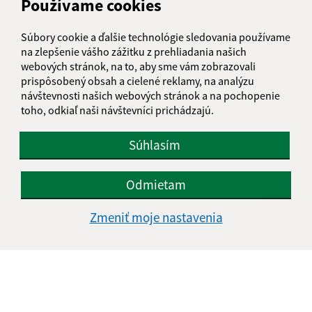
Používame cookies
IČO: 00329924
Súbory cookie a ďalšie technológie sledovania používame
na zlepšenie vášho zážitku z prehliadania našich
webových stránok, na to, aby sme vám zobrazovali
prispôsobený obsah a cielené reklamy, na analýzu
návštevnosti našich webových stránok a na pochopenie
toho, odkiaľ naši návštevníci prichádzajú.
Súhlasím
Odmietam
Zmeniť moje nastavenia
Informácie o stránke:
Vyhlásenie o prístupnosti
Autorské práva