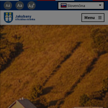
Slovenčina
Jakubany
Menu
Oficiálna stránka