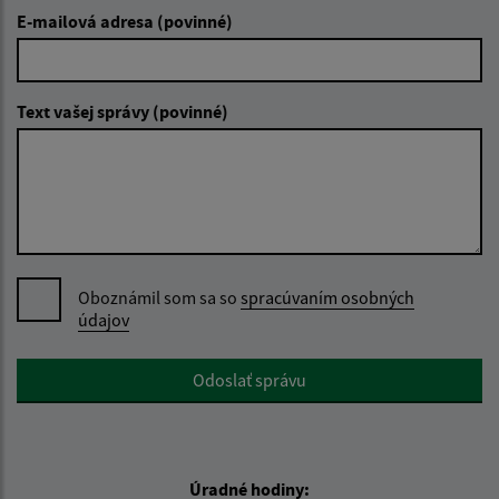
E-mailová adresa (povinné)
Text vašej správy (povinné)
Oboznámil som sa so
spracúvaním osobných
údajov
Google reCaptcha Response
Odoslať správu
Úradné hodiny: