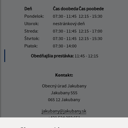
Deň
Čas doobeda
Čas poobede
Pondelok:
07:30 - 11:45
12:15 - 15:30
Utorok:
nestránkový deň
Streda:
07:30 - 11:45
12:15 - 17:00
Štvrtok:
07:30 - 11:45
12:15 - 15:30
Piatok:
07:30 - 14:00
Obedňajšia prestávka:
11:45 - 12:15
Kontakt:
Obecný úrad Jakubany
Jakubany 555
065 12 Jakubany
jakubany@jakubany.sk
+421 524 283 651