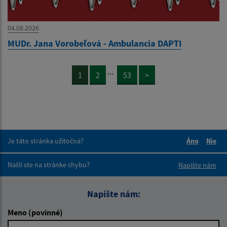
04.08.2026
MUDr. Jana Vorobeľová - Ambulancia DAPTI
...
1
2
53
>
Je táto stránka užitočná?
Áno
Nie
Boli tieto 
Boli 
Našli ste na stránke chybu?
Napíšte nám
Napíšte nám:
Meno (povinné)