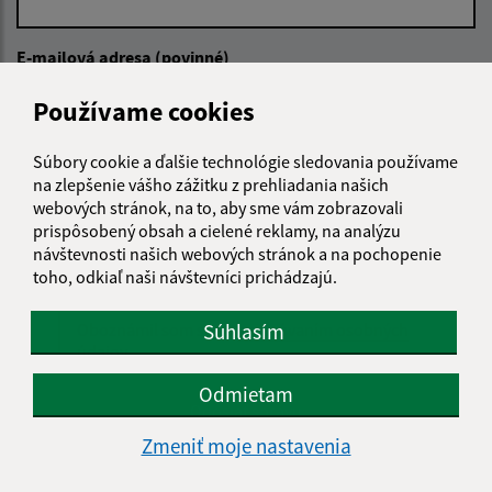
E-mailová adresa (povinné)
Používame cookies
Text vašej správy (povinné)
Súbory cookie a ďalšie technológie sledovania používame
na zlepšenie vášho zážitku z prehliadania našich
webových stránok, na to, aby sme vám zobrazovali
prispôsobený obsah a cielené reklamy, na analýzu
návštevnosti našich webových stránok a na pochopenie
toho, odkiaľ naši návštevníci prichádzajú.
Oboznámil som sa so
spracúvaním osobných
Súhlasím
údajov
Odmietam
Google reCaptcha Response
Odoslať správu
Zmeniť moje nastavenia