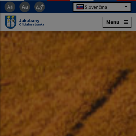
Slovenčina
Jakubany
Menu
Oficiálna stránka