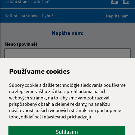
Je táto stránka užitočná?
Áno
Nie
Boli tieto 
Boli 
Našli ste na stránke chybu?
Napíšte nám
Napíšte nám:
Meno (povinné)
E-mailová adresa (povinné)
Používame cookies
Súbory cookie a ďalšie technológie sledovania používame
na zlepšenie vášho zážitku z prehliadania našich
Text vašej správy (povinné)
webových stránok, na to, aby sme vám zobrazovali
prispôsobený obsah a cielené reklamy, na analýzu
návštevnosti našich webových stránok a na pochopenie
toho, odkiaľ naši návštevníci prichádzajú.
Súhlasím