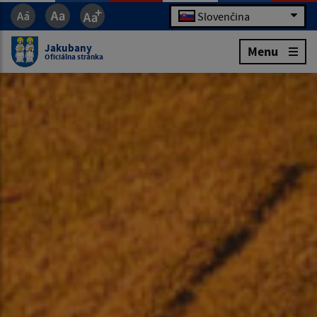
Slovenčina
Jakubany
Menu
Oficiálna stránka