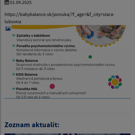
01.09.2025
https://babybalance.sk/ponuka/?f_age=&f_city=stara-
lubovna
Zoznam aktualít: