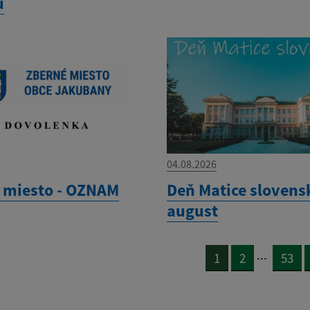
u
04.08.2026
 miesto - OZNAM
Deň Matice slovensk
august
...
1
2
53