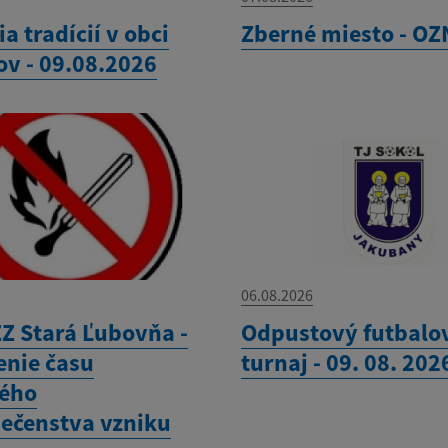
ia tradícií v obci
Zberné miesto - O
ov - 09.08.2026
06.08.2026
Z Stará Ľubovňa -
Odpustový futbalo
enie času
turnaj - 09. 08. 202
ého
ečenstva vzniku