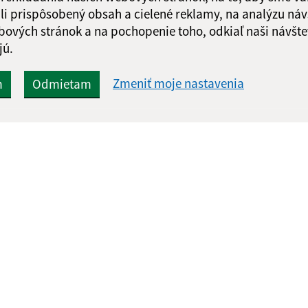
li prispôsobený obsah a cielené reklamy, na analýzu náv
Google reCaptcha Response
Odoslať správu
bových stránok a na pochopenie toho, odkiaľ naši návšte
jú.
Zmeniť moje nastavenia
m
Odmietam