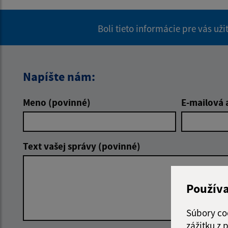
Boli tieto informácie pre vás už
Napíšte nám:
Meno (povinné)
E-mailová 
Text vašej správy (povinné)
Použív
Súbory co
zážitku z