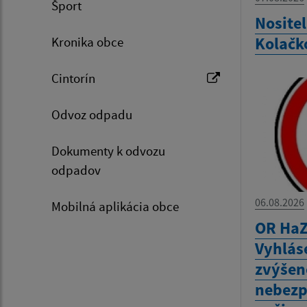
Šport
Nositel
Kolačk
Kronika obce
Cintorín
Odvoz odpadu
Dokumenty k odvozu
odpadov
06.08.2026
Mobilná aplikácia obce
OR HaZ
Vyhlás
zvýšen
nebezp