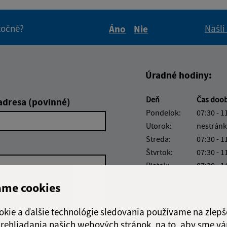
itočné?
Našli
Áno
Nie
Boli tieto informácie pre 
Boli tieto informáci
Úradné hodiny:
Deň
Čas doo
adresa (povinné)
Pondelok:
07:30 - 1
Utorok:
nestránk
Streda:
07:30 - 1
Štvrtok:
07:30 - 1
Piatok:
07:30 - 1
Obedňajšia prestáv
ame cookies
okie a ďalšie technológie sledovania používame na zlepš
 prehliadania našich webových stránok, na to, aby sme v