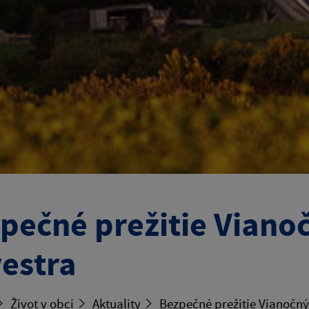
pečné prežitie Viano
vestra
Život v obci
Aktuality
Bezpečné prežitie Vianočnýc