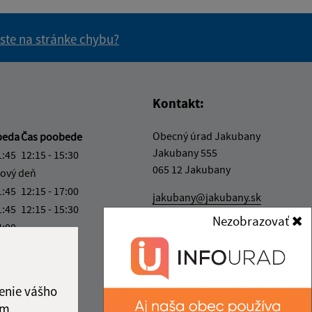
 ste na stránke chybu?
vás užitočné?
e pre vás užitočné?
Kontakt:
Obecný úrad Jakubany
beda
Čas poobede
Jakubany 555
1:45
12:15 - 15:30
065 12 Jakubany
ový deň
1:45
12:15 - 17:00
jakubany@jakubany.sk
1:45
12:15 - 15:30
+421 524 283 651
Nezobrazovať
4:00
IČO: 00329924
ka:
11:45 - 12:15
enie vášho
ám