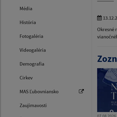
Média
13.12.
História
Okresné r
Fotogaléria
vianočnéh
Videogaléria
Zozn
Demografia
Cirkev
MAS Ľubovniansko
Zaujímavosti
07.08.2026