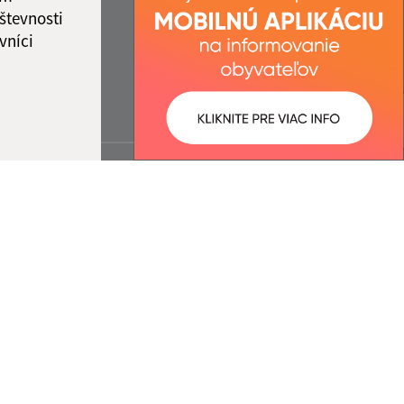
števnosti
vníci