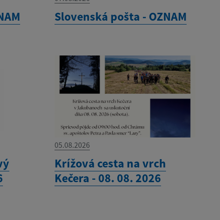
ZNAM
Slovenská pošta - OZNAM
05.08.2026
vý
Krížová cesta na vrch
6
Kečera - 08. 08. 2026