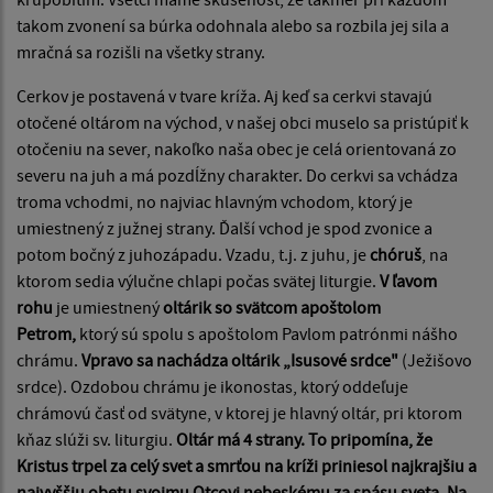
takom zvonení sa búrka odohnala alebo sa rozbila jej sila a
mračná sa rozišli na všetky strany.
Cerkov je postavená v tvare kríža. Aj keď sa cerkvi stavajú
otočené ol­tárom na východ, v našej obci muselo sa pristúpiť k
otočeniu na sever, na­koľko naša obec je celá orientovaná zo
severu na juh a má pozdĺžny charakter. Do cerkvi sa vchádza
troma vchodmi, no najviac hlavným vchodom, ktorý je
umiestnený z južnej strany. Ďalší vchod je spod zvonice a
potom bočný z juhozápadu. Vzadu, t.j. z juhu, je
chóruš
, na
ktorom sedia výluč­ne chlapi počas svätej liturgie.
V ľavom
rohu
je umiestnený
oltárik so svätcom apoštolom
Petrom,
ktorý sú spolu s apoštolom Pavlom patrónmi nášho
chrámu.
Vpravo sa nachádza oltárik „Isusové srdce"
(Ježišovo
srdce). Ozdobou chrámu je ikonostas, ktorý oddeľuje
chrámovú časť od svätyne, v ktorej je hlavný oltár, pri ktorom
kňaz slúži sv. liturgiu.
Oltár má 4 strany. To pripomína, že
Kristus trpel za celý svet a smrťou na kríži priniesol najkrajšiu a
najvyššiu obetu svojmu Otcovi nebeské­mu za spásu sveta. Na