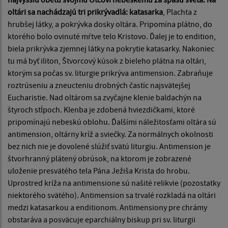
oltári sa nachádzajú tri prikrývadlá: katasarka
, Plachta z
hrubšej látky, a pokrývka dosky oltára. Pripomína plátno, do
ktorého bolo ovinuté mŕtve telo Kristovo. Ďalej je to endition,
biela prikrývka zjemnej látky na pokrytie katasarky. Nakoniec
tu má byť iliton, Štvorcový kúsok z bieleho plátna na oltári,
ktorým sa počas sv. liturgie prikrýva antimension. Zabraňuje
roztrúseniu a zneucteniu drobných častíc najsvätejšej
Eucharistie. Nad oltárom sa zvyčajne klenie baldachýn na
štyroch stĺpoch. Klenba je zdobená hviezdičkami, ktoré
pripomínajú nebeskú oblohu. Ďalšími náležitosťami oltára sú
antimension, oltárny kríž a sviečky. Za normálnych okolnosti
bez nich nie je dovolené slúžiť svätú liturgiu. Antimension je
štvorhranný plátený obrúsok, na ktorom je zobrazené
uloženie presvätého tela Pána Ježiša Krista do hrobu.
Uprostred kríža na antimensione sú našité relikvie (pozostatky
niektorého svätého). Antimension sa trvalé rozkladá na oltári
medzi katasarkou a enditionom. Antimensiony pre chrámy
obstaráva a posväcuje eparchiálny biskup pri sv. liturgii