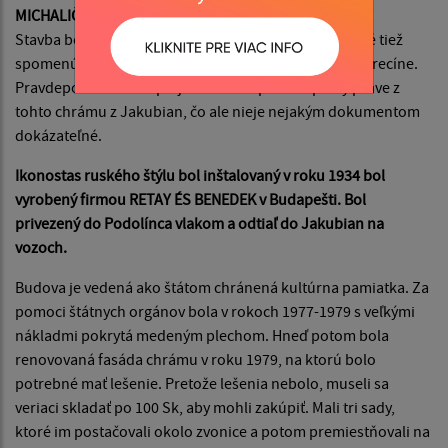
MICHALIČA.
Stavba bola inšpirovaná slohom Modern. Je potrebné tiež
spomenúť, že podobný chrám stojí v maďarskom Debrecíne.
Pravdepodobne boli pri jeho stavbe použité plány práve z
tohto chrámu z Jakubian, čo ale nieje ne­jakým dokumentom
dokázateľné.
Ikonostas ruského štýlu bol inštalovaný v roku 1934 bol
vyrobený firmou RETAY ÉS BENEDEK v Budapešti. Bol
privezený do Podolínca vlakom a odtiaľ do Jakubian na
vozoch.
Budova je vedená ako štátom chránená kultúrna pamiatka. Za
pomo­ci štátnych orgánov bola v rokoch 1977-1979 s veľkými
nákladmi pokrytá medeným plechom. Hneď potom bola
renovovaná fasáda chrámu v roku 1979, na ktorú bolo
potrebné mať lešenie. Pretože lešenia nebolo, museli sa
veriaci skladať po 100 Sk, aby mohli zakúpiť. Mali tri sady,
ktoré im po­stačovali okolo zvonice a potom premiestňovali na