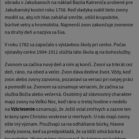
obradu v Jakubanoch na náklad Bazila Katreniča urobené pre
Jakubanský kostol roku 1758. Keď vladyka svätil tieto zvony
modlil sa, aby ich hlas za­háňal smršte, utíšil krupobitie,
búrlivé vetry a hromobitia. Najmenší zvon zakončuje zvonenie
na druhý deň a nazýva sa Eva.
V roku 1782 sa započalo s výstavbou školy pri cerkvi. Počas
výstav­by cerkvi 1904-1911 slúžila táto škola aj na bohoslužby.
Zvonom sa začína nový deň a ním aj končí. Zvoní sa trikrát cez
deň, ráno, na obed a večer. Zvon dáva dedine život. Vždy, keď
zvon alebo zvo­ny zazvonia, pozastaví sa veriaci pri svojej práci
a pomodlí sa. Zvonom sa oznamuje veriacim, že začína sa
služba Božia alebo večerná. Osobitný až slávnostný charakter
majú zvony na Veľkú Noc, keď ráno o tretej hodine v nedeľu
na
Vzkriesenie
oznamujú, že Ježiš vstal zmŕtvych a zaznie ten
krásny spev Christos voskrese iz mertvych. U nás majú zvony
ešte iný význam. Používajú sa na odháňanie búrky, hlavne
vtedy zvonia, keď sa predpokladá, že sa blíži silná búrka s
krupobitím. Všetci máme skúsenosť, že takmer pri každom