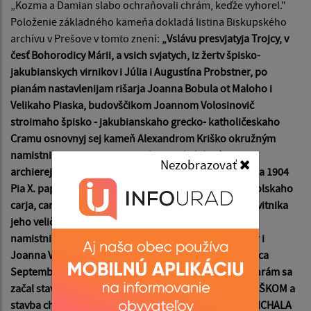
„Kozma a Damian slabo ochraňovali chrám, keďže vyhorel."
Položenie základného kameňa dokladá listina Biskupského
archívu v Prešove v tomto znení:
„Vslávu presvjatyja Trojcy, v
česť Bohorodicy Márii, a vsich svjatych, iz žertv špisko-
jakubianskych virnikov i Júlia i Augustína Probstner, po
pianám nastavlenijam rišarja Joanna Bobula ot Maloho i
Velikaho Piaska, budovščikom Joannom Volosinovič
stroimaho špisko - jakubianskaho grecko- katholičeskaho
Cramu osnovnyj sej ka­meň Alexandrom Kriško okružným
namistnikom i mistnym parochom, jak delegátom
Nezobrazovať
archierejskim posvjaščen polahajetsja". Ľita Hospodna 1904
Pia X. papy rimskaho v pervoje, Franca Jósifa I. Apostolskaho
carja, carstvovanija, Joanna Dra Vaľi, vnutrennaho sovitnika
jeho veličen­stva, archijerejstva 22, Alexandra Kriško,
namistnika, mistnahoprichod-nika 11, Joanna Horčar i
Joanna Vatahy cerk. Kurátorstva 11. i 12. -je Vito Misjaca
Septembrija 4. - dňa. Molite Boha za nas hrišnych!" Chrám sa
začal stavať
za spravovania farnosti
ALEXANDROM KRIŠKOM a
stavba chrámu bola dokončená za správcu farnosti MICHALA