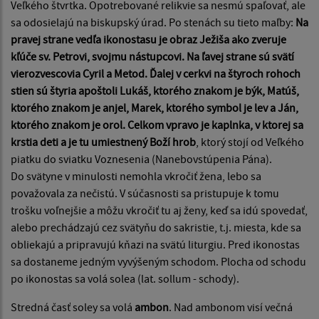
Veľkého štvrtka. Opotrebované relikvie sa nesmú spaľovať, ale
sa odosielajú na biskupský úrad. Po stenách su tieto maľby:
Na
pravej strane vedľa ikonostasu je obraz Ježiša ako zveruje
kľúče sv. Petrovi, svojmu nástupcovi. Na ľavej strane sú svätí
vierozvescovia Cyril a Metod. Ďalej v cerkvi na štyroch rohoch
stien sú štyria apoštoli Lukáš, ktorého znakom je býk, Matúš,
ktorého znakom je anjel, Marek, ktorého symbol je lev a Ján,
ktorého znakom je orol. Celkom vpravo je kaplnka, v ktorej sa
krstia deti a je tu umiestnený Boží hrob
, ktorý stojí od Veľkého
piatku do sviatku Voznesenia (Nanebovstúpenia Pána).
Do svätyne v minulosti nemohla vkročiť žena, lebo sa
považovala za nečistú. V súčasnosti sa pristupuje k tomu
trošku voľnejšie a môžu vkročiť tu aj ženy, keď sa idú spovedať,
alebo prechádzajú cez svätyňu do sakristie, t.j. miesta, kde sa
obliekajú a pripravujú kňazi na svätú liturgiu. Pred ikonostas
sa dostaneme jedným vyvýšeným schodom. Plocha od schodu
po ikonostas sa volá solea (lat. sollum - schody).
Stredná časť soley sa volá
ambon
. Nad ambonom visí večná