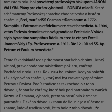
tom istom roku bol
posvätený prešovským biskupom JÁNOM
VÁLLYIM. Plány pre chrám vyhotovil J. BOBUĽA mladší.
Staré
schématizmy Prešovskej eparchie zhodne tvrdia o histórii
chrámu:
„Eccl, mur."adSS Cosman etDamianum a. 1772.
Sumptibus Patronatus etfidelium ere cta et benedicta. A. 1904,
vetus Ecclesia demolita et nová grandiosa Ecclesiain V slávu
stylo byzantino sumptibus fidelium erec-ta etr per Excell.
Joanem Valy i Ep. Prešovensem a. 1911. Die 12 Júli ad SS. Ap.
Petrum et Paulum benedicta."
Tento fakt dokladá teda prítomnosť staršieho chrámu, ktorý
ale bol, pravdepodobne následkom požiaru, zničený.
Pochádzal z roku 1772. Rok 1904 bol rokom, kedy sa položili
základy nového chrámu, ktorý mal byť zasvätený apoštolom
Petrovi a Pavlovi. Podľa tradície sa tak rozhodlo z to­ho
dôvodu, že staršie chrámy, ktoré boli pod patronátom svätých
Kozmu a Damiána, vyhoreli, preto sa pristúpilo k zmene
patronátu. Z akého dôvodu k tomu došlo, nie je v súčasnosti
známe, ľudová tradícia tvrdí, že to bolo z toho dôvodu, že