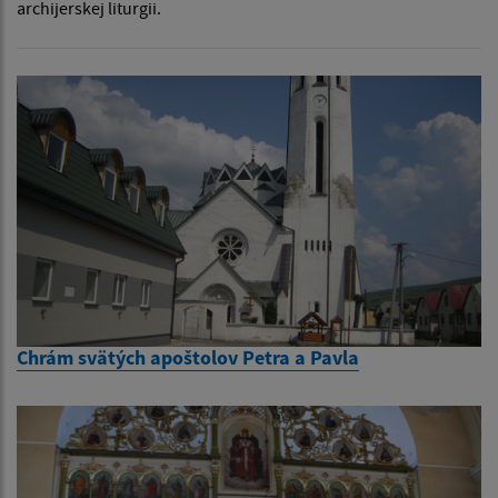
archijerskej liturgii.
Chrám svätých apoštolov Petra a Pavla