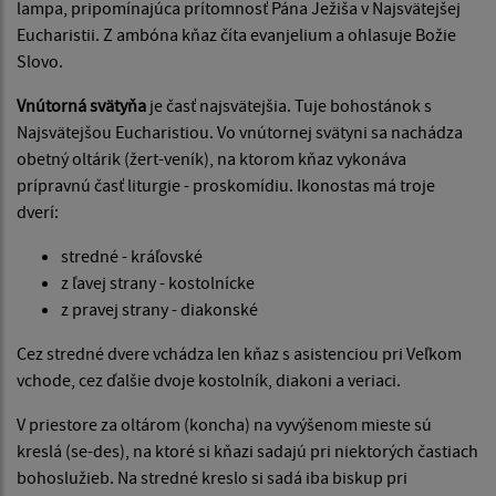
lampa, pripomínajúca prítomnosť Pána Ježiša v Najsvätejšej
Eucharistii. Z ambóna kňaz číta evanjelium a ohlasuje Božie
Slovo.
Vnútorná svätyňa
je časť najsvätejšia. Tuje bohostánok s
Najsvätejšou Eucharistiou. Vo vnútornej svätyni sa nachádza
obetný oltárik (žert-veník), na ktorom kňaz vykonáva
prípravnú časť liturgie - proskomídiu. Ikonostas má troje
dverí:
stredné - kráľovské
z ľavej strany - kostolnícke
z pravej strany - diakonské
Cez stredné dvere vchádza len kňaz s asistenciou pri Veľkom
vchode, cez ďalšie dvoje kostolník, diakoni a veriaci.
V priestore za oltárom (koncha) na vyvýšenom mieste sú
kreslá (se-des), na ktoré si kňazi sadajú pri niektorých častiach
bohoslužieb. Na stred­né kreslo si sadá iba biskup pri