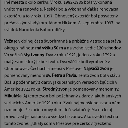
iné miesta okolo cerkvi. V roku 1982-1985 bola vykonaná
vnútorná renovácia. Neskôr bola vy­konaná ďalšia renovácia
exteriéru a to v roku 1997. Obnovený exteriér bol posvätený
prešovským vladykom Jánom Hirkom, 8. septembra 1997, na
sviatok Narodenia Bohorodičky.
Veža
je v dolnej časti štvorhranná a približne v strede sa stáva
oktogo-nálnou;
má výšku 50 m
a na vrchol vedie
120 schodov
.
Vo veži sú
štyri zvony
. Dva z roku 1921, jeden z roku 1792 a
malý zvon, ktorý je bez textu. Dva väčšie boli vyrobené v
Chomutove v Čechách a menší v Pre­šove.
Najväčší zvon
je
pomenovaný menom
sv. Petra a Pavla.
Tento zvon bol v slávu
Božiu požehnaný z darov jakubianskych veriacich žijúcich v
Amerike 1921 roku.
Stredný zvon
je pomenovaný menom
sv.
Mikuláša
. Aj tento zvon bol požehnaný z darov jakubianskych
veriacich v Amerike 1921 roku. Zvuk najmenšieho zvona nám
oznamuje, že začína nový deň -deň sviatočný. Má na to aj
právo, veď je nastarší zo všetkých zvonov. Ako svedčí text na
tomto zvone: „Uliaty som v Prešove pre cerkov gréckeho