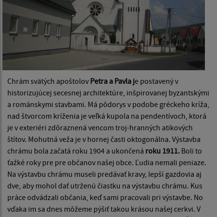
Chrám svätých apoštolov
Petra a Pavla j
e postavený v
historizujú­cej secesnej architektúre, inšpirovanej byzantskými
a románskymi stavba­mi. Má pôdorys v podobe gréckeho kríža,
nad štvorcom kríženia je veľ­ká kupola na pendentívoch, ktorá
je v exteriéri zdôraznená vencom troj-hranných atikových
štítov. Mohutná veža je v hornej časti oktogonálna. Výstavba
chrámu bola začatá roku 1904 a ukončená
roku 1911.
Boli to
ťažké roky pre pre občanov našej obce. Ľudia nemali peniaze.
Na výstav­bu chrámu museli predávať kravy, lepší gazdovia aj
dve, aby mohol dať utrženú čiastku na výstavbu chrámu. Kus
práce odvádzali občania, keď sa­mi pracovali pri výstavbe. No
vďaka im sa dnes môžeme pýšiť takou krá­sou našej cerkvi. V