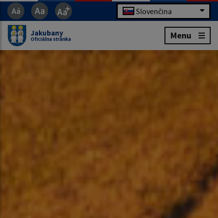
Slovenčina
Jakubany
Menu
Oficiálna stránka