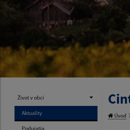
Cin
Život v obci
Aktuality
Úvod
Podujatia