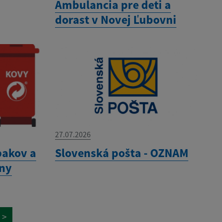
Ambulancia pre deti a
dorast v Novej Ľubovni
27.07.2026
pakov a
Slovenská pošta - OZNAM
any
>