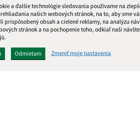
okie a ďalšie technológie sledovania používame na zlepš
 prehliadania našich webových stránok, na to, aby sme v
li prispôsobený obsah a cielené reklamy, na analýzu náv
Google reCaptcha Response
bových stránok a na pochopenie toho, odkiaľ naši návšte
Odoslať správu
jú.
Zmeniť moje nastavenia
m
Odmietam