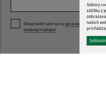
Súbory co
zážitku z
zobrazova
našich we
Oboznámil som sa so
spracúvaním
prichádza
osobných údajov
Súhlasí