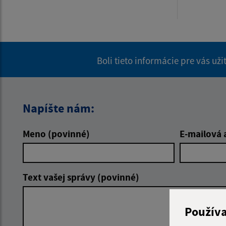
Boli tieto informácie pre vás už
Napíšte nám:
Meno (povinné)
E-mailová 
Text vašej správy (povinné)
Použív