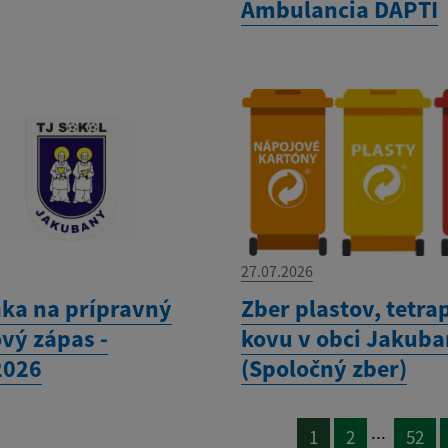
Ambulancia DAPTI
27.07.2026
ka na prípravný
Zber plastov, tetra
vý zápas -
kovu v obci Jakub
2026
(Spoločný zber)
...
1
2
52