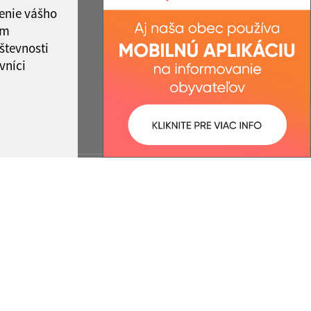
enie vášho
ám
števnosti
vníci