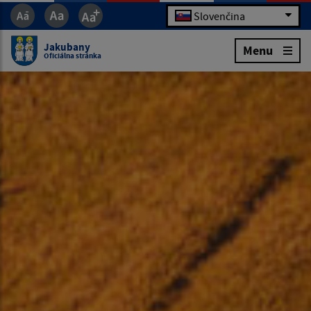
Slovenčina
Jakubany
Menu
Oficiálna stránka