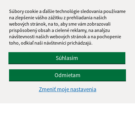
Súbory cookie a ďalšie technológie sledovania používame
na zlepšenie vášho zážitku z prehliadania našich
webových stránok, na to, aby sme vám zobrazovali
prispôsobený obsah a cielené reklamy, na analýzu
návštevnosti našich webových stránok a na pochopenie
toho, odkiaľ naši návštevníci prichádzajú.
Oboznámil som sa so
spracúvaním osobných
údajov
Súhlasím
Google reCaptcha Response
Odoslať správu
Odmietam
Zmeniť moje nastavenia
Úradné hodiny:
Deň
Čas doobeda
Čas poobede
Pondelok:
07:30 - 11:45
12:15 - 15:30
Utorok:
nestránkový deň
Streda:
07:30 - 11:45
12:15 - 17:00