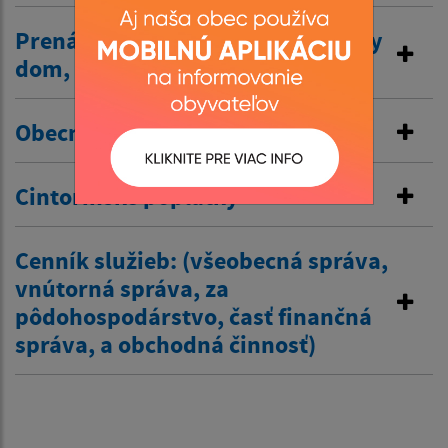
Prenájom nehnuteľností /kultúrny
dom, …/
Obecné nájomné byty
Cintorínske poplatky
Cenník služieb: (všeobecná správa,
vnútorná správa, za
pôdohospodárstvo, časť finančná
správa, a obchodná činnosť)