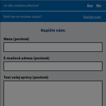
Je táto stránka užitočná?
Áno
Nie
Boli tieto 
Boli 
Našli ste na stránke chybu?
Napíšte nám
Napíšte nám:
Meno (povinné)
E-mailová adresa (povinné)
Text vašej správy (povinné)