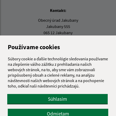
Kontakt:
Obecný úrad Jakubany
Jakubany 555
065 12 Jakubany
jakubany@jakubany.sk
Používame cookies
+421 524 283 651
Súbory cookie a ďalšie technológie sledovania používame
IČO: 00329924
na zlepšenie vášho zážitku z prehliadania našich
webových stránok, na to, aby sme vám zobrazovali
prispôsobený obsah a cielené reklamy, na analýzu
návštevnosti našich webových stránok a na pochopenie
toho, odkiaľ naši návštevníci prichádzajú.
Súhlasím
Odmietam