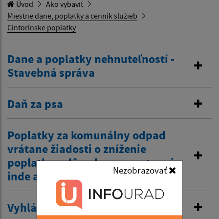
Úvod
Ako vybaviť
Miestne dane, poplatky a cenník služieb
Cintorínske poplatky
Dane a poplatky nehnuteľností -
Stavebná správa
Daň za psa
Poplatky za komunálny odpad
vrátane žiadosti o zníženie
poplatku z dôvodov zamestnania
Nezobrazovať
inde a tiež zťp atď.
Vyhlásenie v miestnom rozhlase