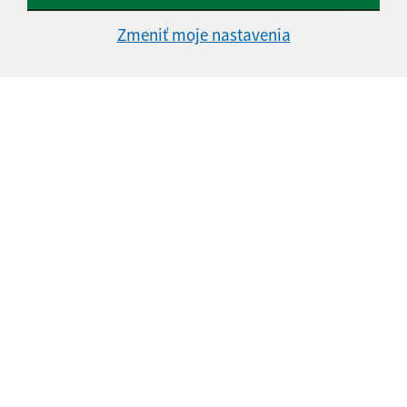
Zmeniť moje nastavenia
Informácie o stránke:
Vyhlásenie o prístupnosti
Autorské práva
Ochrana osobných údajov
Navigácia:
Vytlačiť aktuálnu stránku
Mapa stránok
Cookies
Rýchle odkazy:
Základné informácie