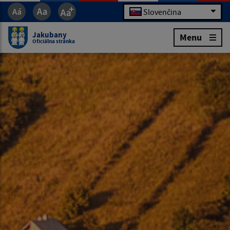
Slovenčina
Jakubany
Menu
Oficiálna stránka