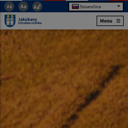
Slovenčina
Jakubany
Menu
Oficiálna stránka