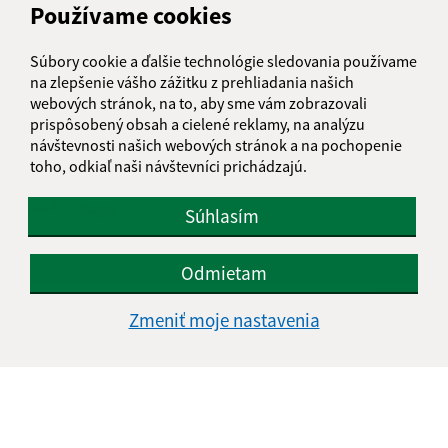
Používame cookies
Text vašej správy (povinné)
Súbory cookie a ďalšie technológie sledovania používame
na zlepšenie vášho zážitku z prehliadania našich
webových stránok, na to, aby sme vám zobrazovali
prispôsobený obsah a cielené reklamy, na analýzu
návštevnosti našich webových stránok a na pochopenie
toho, odkiaľ naši návštevníci prichádzajú.
Oboznámil som sa so
spracúvaním osobných
údajov
Súhlasím
Google reCaptcha Response
Odoslať správu
Odmietam
Zmeniť moje nastavenia
Úradné hodiny:
Deň
Čas doobeda
Čas poobede
Pondelok:
07:30 - 11:45
12:15 - 15:30