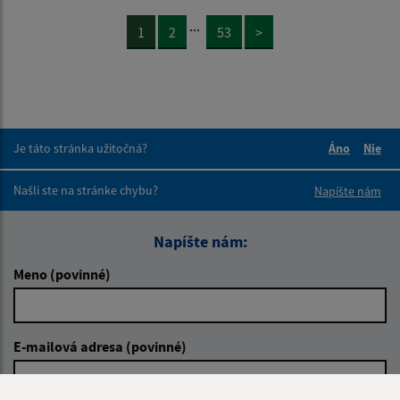
...
1
2
53
>
Je táto stránka užitočná?
Áno
Nie
Boli tieto 
Boli 
Našli ste na stránke chybu?
Napíšte nám
Napíšte nám:
Meno (povinné)
E-mailová adresa (povinné)