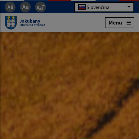
Slovenčina
Jakubany
Menu
Oficiálna stránka