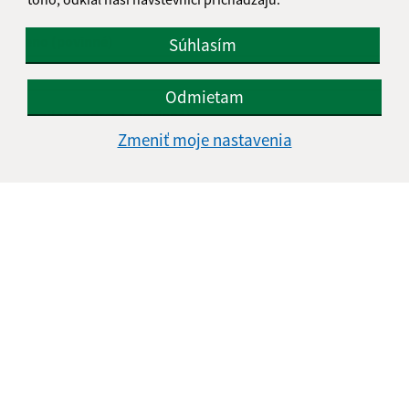
Napíšte nám:
Meno (povinné)
Súhlasím
Odmietam
E-mailová adresa (povinné)
Zmeniť moje nastavenia
Text vašej správy (povinné)
Oboznámil som sa so
spracúvaním osobných
údajov
Google reCaptcha Response
Odoslať správu