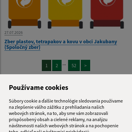
27.07.2026
Zber plastov, tetrapakov a kovu v obci Jakubany
(Spoločný zber)
...
1
2
52
>
Používame cookies
Súbory cookie a ďalšie technológie sledovania používame
Je táto stránka užitočná?
Áno
Nie
na zlepšenie vášho zážitku z prehliadania našich
Boli tieto 
Boli 
webových stránok, na to, aby sme vám zobrazovali
Našli ste na stránke chybu?
Napíšte nám
prispôsobený obsah a cielené reklamy, na analýzu
návštevnosti našich webových stránok a na pochopenie
toho, odkiaľ naši návštevníci prichádzajú.