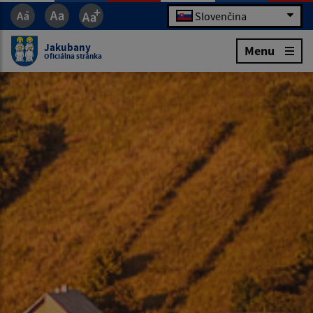
Slovenčina
Jakubany
Menu
Oficiálna stránka