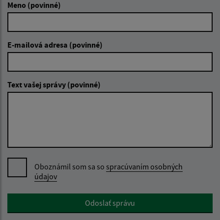
Meno (povinné)
E-mailová adresa (povinné)
Text vašej správy (povinné)
Oboznámil som sa so
spracúvaním osobných
údajov
Google reCaptcha Response
Odoslať správu