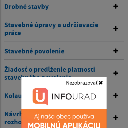
Drobné stavby
Stavebné úpravy a udržiavacie
práce
Stavebné povolenie
Žiadosť o predĺženie platnosti
stavebného povolenia
Nezobrazovať
Kolaudačné rozhodnutie
Návrh na vydanie územného
rozhodnutia