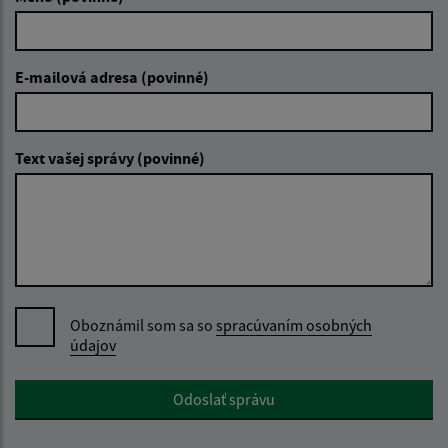
E-mailová adresa (povinné)
Text vašej správy (povinné)
Oboznámil som sa so
spracúvaním osobných
údajov
Google reCaptcha Response
Odoslať správu