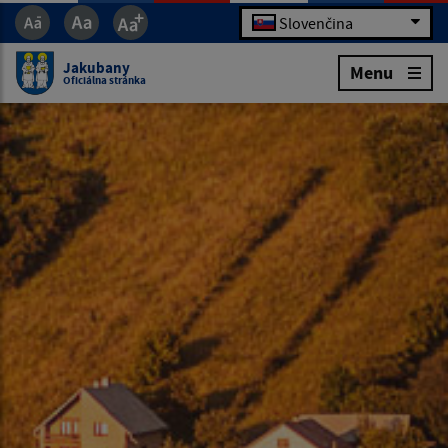
Slovenčina
Jakubany
Menu
Oficiálna stránka