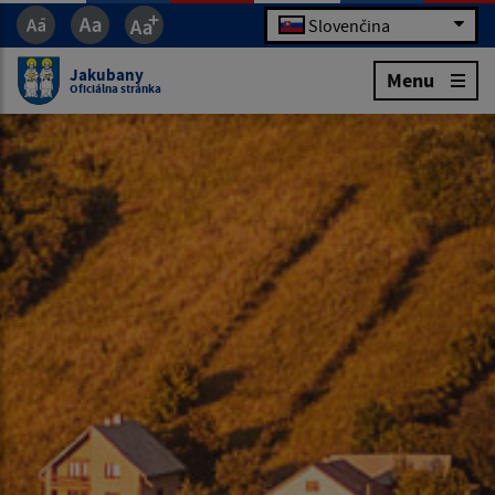
Slovenčina
Jakubany
Menu
Oficiálna stránka