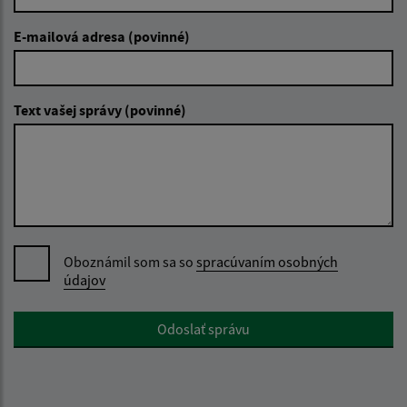
E-mailová adresa (povinné)
Text vašej správy (povinné)
Oboznámil som sa so
spracúvaním osobných
údajov
Google reCaptcha Response
Odoslať správu