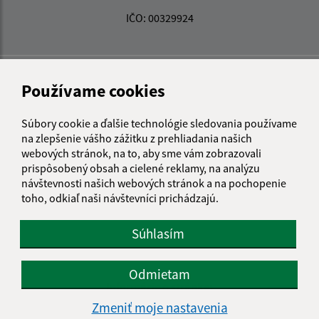
IČO: 00329924
Používame cookies
Súbory cookie a ďalšie technológie sledovania používame
na zlepšenie vášho zážitku z prehliadania našich
webových stránok, na to, aby sme vám zobrazovali
prispôsobený obsah a cielené reklamy, na analýzu
návštevnosti našich webových stránok a na pochopenie
toho, odkiaľ naši návštevníci prichádzajú.
Súhlasím
Odmietam
Informácie o stránke:
Zmeniť moje nastavenia
Vyhlásenie o prístupnosti