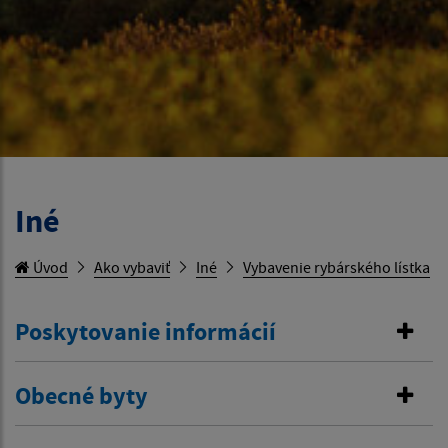
Iné
Úvod
Ako vybaviť
Iné
Vybavenie rybárského lístka
Poskytovanie informácií
Obecné byty