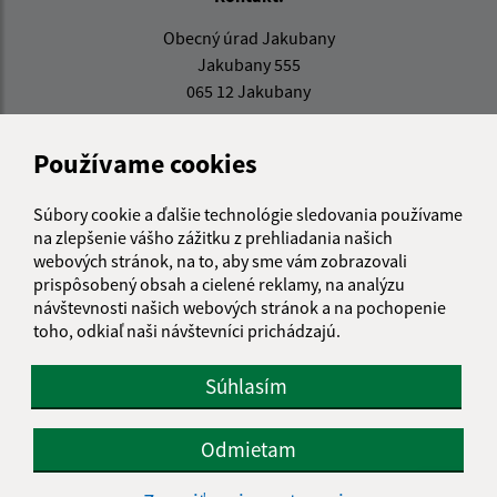
Obecný úrad Jakubany
Jakubany 555
065 12 Jakubany
jakubany@jakubany.sk
Používame cookies
+421 524 283 651
IČO: 00329924
Súbory cookie a ďalšie technológie sledovania používame
na zlepšenie vášho zážitku z prehliadania našich
webových stránok, na to, aby sme vám zobrazovali
prispôsobený obsah a cielené reklamy, na analýzu
návštevnosti našich webových stránok a na pochopenie
toho, odkiaľ naši návštevníci prichádzajú.
Súhlasím
Odmietam