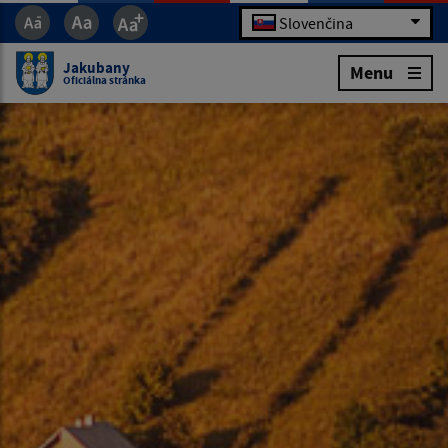
Slovenčina
Jakubany
Menu
Oficiálna stránka