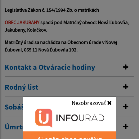
Legislatíva Zákon č. 154/1994 Zb. o matrikách
OBEC JAKUBANY
spadá pod Matričný obvod: Nová Ľubovňa,
Jakubany, Kolačkov.
Matričný úrad sa nachádza na Obecnom úrade v Novej
Ľubovni, 065 11 Nová Ľubovňa 102.
Kontakt a Otváracie hodiny
Rodný list
Nezobrazovať
Sobášny list
Úmrtný list