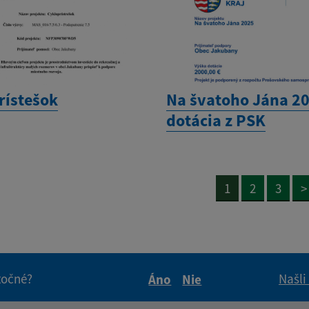
rístešok
Na švatoho Jána 20
dotácia z PSK
1
2
3
>
itočné?
Našli
Áno
Nie
Boli tieto informácie pre 
Boli tieto informáci