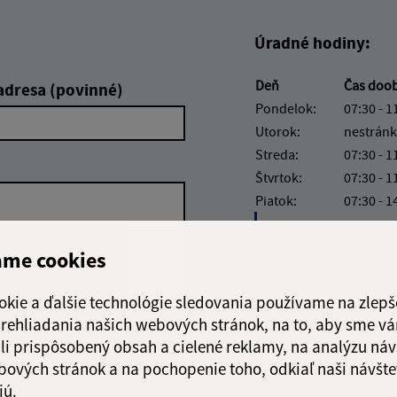
Úradné hodiny:
Deň
Čas doo
adresa (povinné)
Pondelok:
07:30 - 1
Utorok:
nestránk
Streda:
07:30 - 1
Štvrtok:
07:30 - 1
Piatok:
07:30 - 1
Obedňajšia prestáv
ame cookies
okie a ďalšie technológie sledovania používame na zlepš
 prehliadania našich webových stránok, na to, aby sme v
Google reCaptcha Response
Odoslať správu
li prispôsobený obsah a cielené reklamy, na analýzu náv
bových stránok a na pochopenie toho, odkiaľ naši návšte
jú.