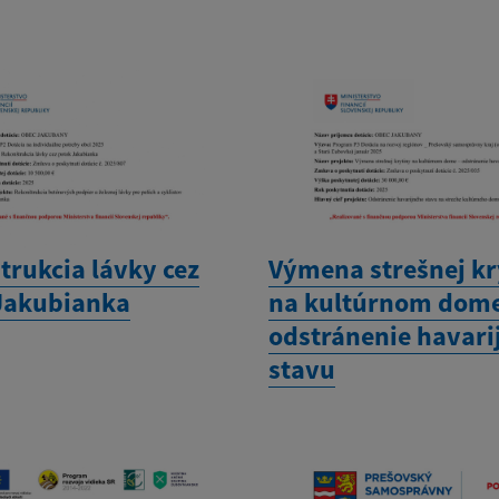
trukcia lávky cez
Výmena strešnej kr
Jakubianka
na kultúrnom dome
odstránenie havari
stavu