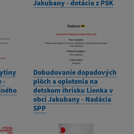
Jakubany - dotácia z PSK
ytiny
Dobudovanie dopadových
 -
plôch a oplotenia na
jného
detskom ihrisku Lienka v
obci Jakubany - Nadácia
SPP