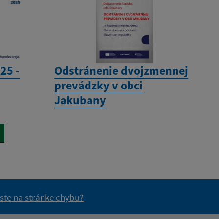
25 -
Odstránenie dvojzmennej
prevádzky v obci
Jakubany
 ste na stránke chybu?
vás užitočné?
e pre vás užitočné?