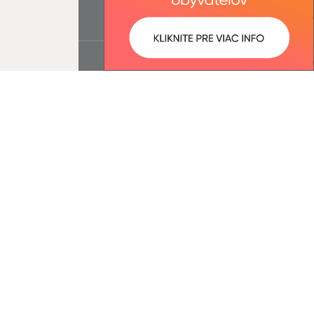
ované:
Správca obsahu: