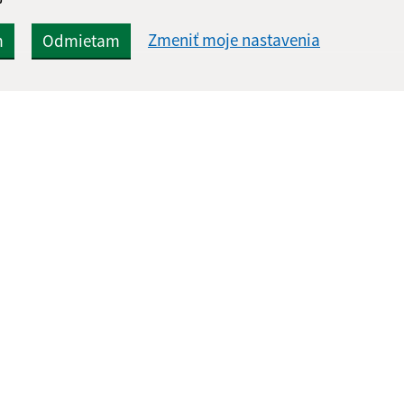
Zmeniť moje nastavenia
m
Odmietam
Rýchle odkazy:
Aktualiz