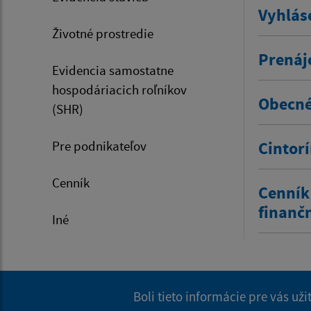
Vyhlás
Životné prostredie
Prenáj
Evidencia samostatne
hospodáriacich roľníkov
Obecné
(SHR)
Pre podnikateľov
Cintor
Cenník
Cenník
finanč
Iné
Boli tieto informácie pre vás už