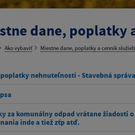
stne dane, poplatky a
Ako vybaviť
Miestne dane, poplatky a cenník služie
 poplatky nehnuteľností - Stavebná správ
 psa
ky za komunálny odpad vrátane žiadosti o
ania inde a tiež zťp atď.