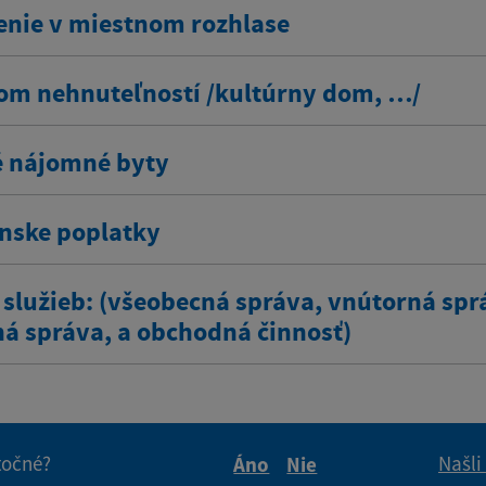
enie v miestnom rozhlase
om nehnuteľností /kultúrny dom, …/
 nájomné byty
ínske poplatky
 služieb: (všeobecná správa, vnútorná spr
ná správa, a obchodná činnosť)
itočné?
Našli
Áno
Nie