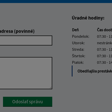
Boli tieto informácie pre 
Boli tieto informáci
Úradné hodiny:
Deň
Čas doo
adresa (povinné)
Pondelok:
07:30 - 1
Utorok:
nestránk
Streda:
07:30 - 1
Štvrtok:
07:30 - 1
Piatok:
07:30 - 1
Obedňajšia prestáv
Google reCaptcha Response
Odoslať správu