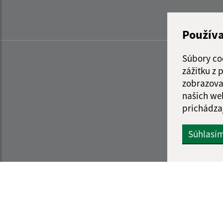
Použív
Súbory co
zážitku z
zobrazova
našich we
prichádza
Súhlasí
Informácie o stránke:
Navigácia: