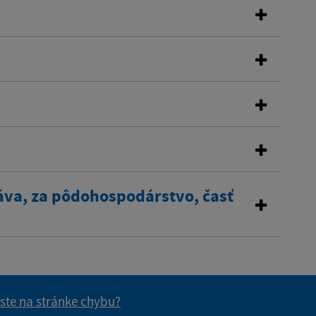
áva, za pôdohospodárstvo, časť
 ste na stránke chybu?