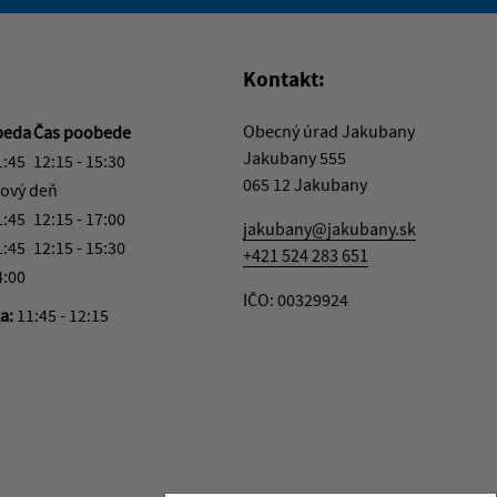
vás užitočné?
e pre vás užitočné?
Kontakt:
Obecný úrad Jakubany
beda
Čas poobede
Jakubany 555
1:45
12:15 - 15:30
065 12 Jakubany
ový deň
1:45
12:15 - 17:00
jakubany@jakubany.sk
1:45
12:15 - 15:30
+421 524 283 651
4:00
IČO: 00329924
ka:
11:45 - 12:15