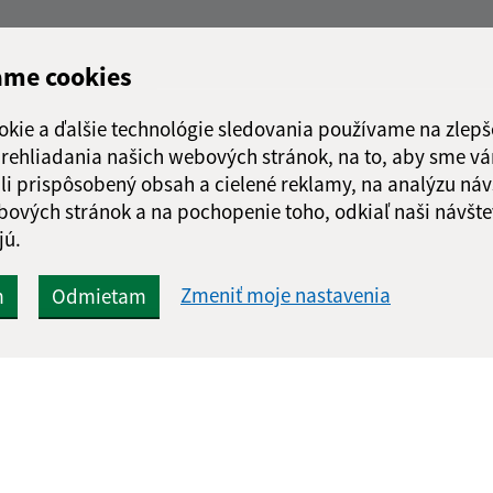
ame cookies
okie a ďalšie technológie sledovania používame na zlepš
 prehliadania našich webových stránok, na to, aby sme v
li prispôsobený obsah a cielené reklamy, na analýzu náv
bových stránok a na pochopenie toho, odkiaľ naši návšte
jú.
Zmeniť moje nastavenia
m
Odmietam
Rýchle odkazy:
Aktualiz