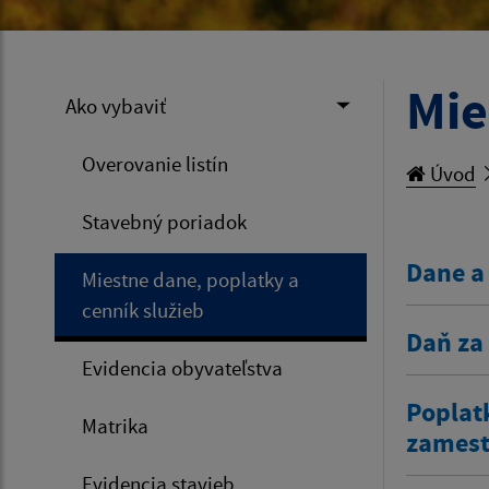
Mie
Ako vybaviť
Overovanie listín
Úvod
Stavebný poriadok
Dane a
Miestne dane, poplatky a
cenník služieb
Daň za
Evidencia obyvateľstva
Poplat
Matrika
zamestn
Evidencia stavieb