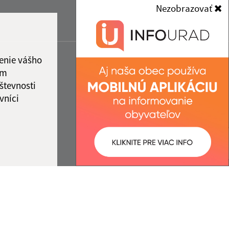
Nezobrazovať
enie vášho
ám
števnosti
vníci
ované:
Správca obsahu: