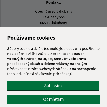
Kontakt:
Obecný úrad Jakubany
Jakubany 555
065 12 Jakubany
jakubany@jakubany.sk
Používame cookies
+421 524 283 651
IČO: 00329924
Súbory cookie a ďalšie technológie sledovania používame
na zlepšenie vášho zážitku z prehliadania našich
webových stránok, na to, aby sme vám zobrazovali
prispôsobený obsah a cielené reklamy, na analýzu
návštevnosti našich webových stránok a na pochopenie
toho, odkiaľ naši návštevníci prichádzajú.
Súhlasím
Odmietam