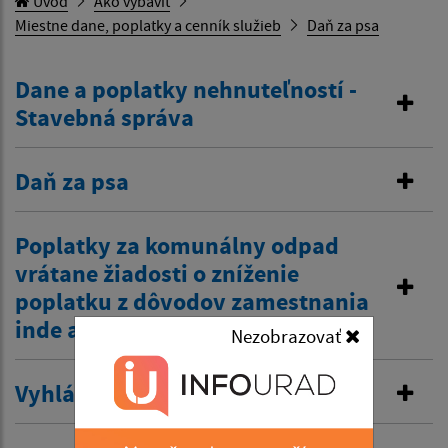
Úvod
Ako vybaviť
Miestne dane, poplatky a cenník služieb
Daň za psa
Dane a poplatky nehnuteľností -
Stavebná správa
Daň za psa
Poplatky za komunálny odpad
vrátane žiadosti o zníženie
poplatku z dôvodov zamestnania
inde a tiež zťp atď.
Nezobrazovať
Vyhlásenie v miestnom rozhlase