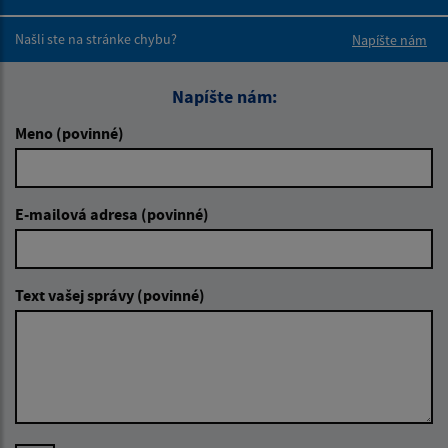
Boli tieto 
Boli 
Našli ste na stránke chybu?
Napíšte nám
Napíšte nám:
Meno (povinné)
E-mailová adresa (povinné)
Text vašej správy (povinné)