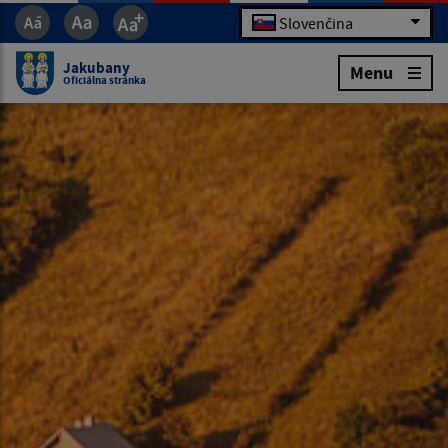
Slovenčina
Jakubany
Menu
Oficiálna stránka