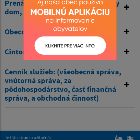
Prenájom nehnuteľností /kultúrny
dom, …/
Obecné nájomné byty
Cintorínske poplatky
Cenník služieb: (všeobecná správa,
vnútorná správa, za
pôdohospodárstvo, časť finančná
správa, a obchodná činnosť)
Je táto stránka užitočná?
Áno
Nie