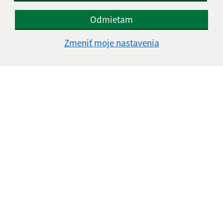
Odmietam
E-mailová adresa (povinné)
Zmeniť moje nastavenia
Text vašej správy (povinné)
Oboznámil som sa so
spracúvaním osobných
údajov
Google reCaptcha Response
Odoslať správu