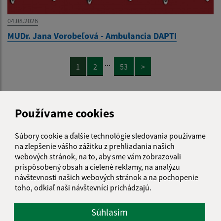
04.08.2026
MUDr. Jana Vorobeľová - Ambulancia DAPTI
...
1
2
53
>
Používame cookies
Je táto stránka užitočná?
Áno
Nie
Súbory cookie a ďalšie technológie sledovania používame
Boli tieto 
Boli 
na zlepšenie vášho zážitku z prehliadania našich
Našli ste na stránke chybu?
Napíšte nám
webových stránok, na to, aby sme vám zobrazovali
prispôsobený obsah a cielené reklamy, na analýzu
návštevnosti našich webových stránok a na pochopenie
Napíšte nám:
toho, odkiaľ naši návštevníci prichádzajú.
Meno (povinné)
Súhlasím