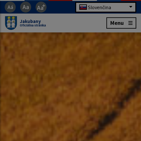
Slovenčina
Jakubany
Menu
Oficiálna stránka