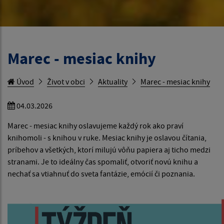
Marec - mesiac knihy
Úvod
Život v obci
Aktuality
Marec - mesiac knihy
04.03.2026
Marec - mesiac knihy oslavujeme každý rok ako praví
knihomoli - s knihou v ruke. Mesiac knihy je oslavou čítania,
príbehov a všetkých, ktorí milujú vôňu papiera aj ticho medzi
stranami. Je to ideálny čas spomaliť, otvoriť novú knihu a
nechať sa vtiahnuť do sveta fantázie, emócií či poznania.