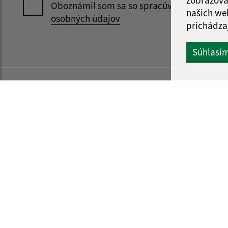
Oboznámil som sa so
spracúvaním
našich we
osobných údajov
prichádza
Súhlasí