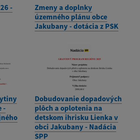
26 -
Zmeny a doplnky
územného plánu obce
Jakubany - dotácia z PSK
ytiny
Dobudovanie dopadových
 -
plôch a oplotenia na
jného
detskom ihrisku Lienka v
obci Jakubany - Nadácia
SPP