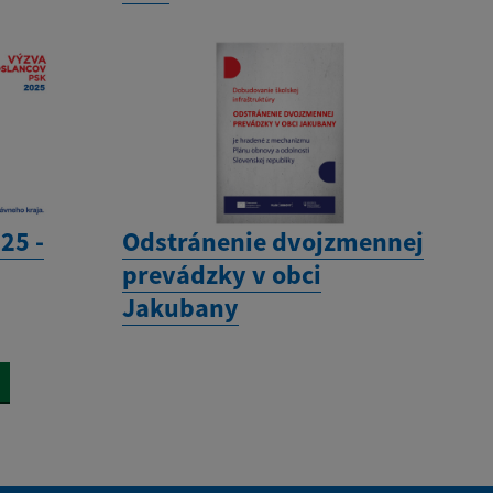
25 -
Odstránenie dvojzmennej
prevádzky v obci
Jakubany