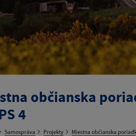
stna občianska poria
PS 4
Samospráva
Projekty
Miestna občianska poriad