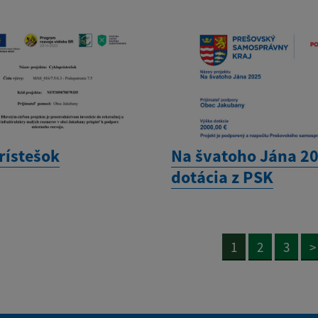
rístešok
Na švatoho Jána 20
dotácia z PSK
1
2
3
>