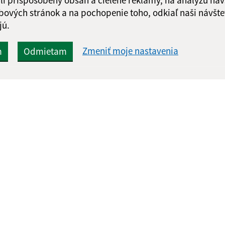
Google reCaptcha Response
Odoslať správu
bových stránok a na pochopenie toho, odkiaľ naši návšte
jú.
Zmeniť moje nastavenia
m
Odmietam