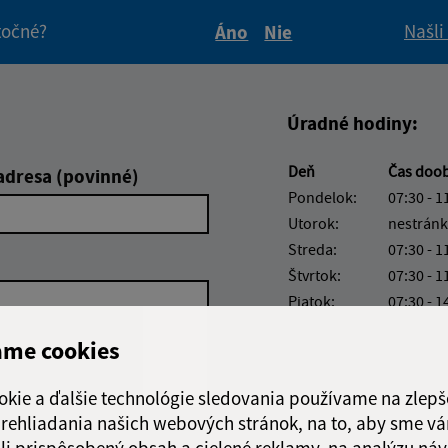
itočné?
Našli
Áno
Nie
Boli tieto informácie pre 
Boli tieto informáci
Úradné hodiny:
Deň
Čas doo
adresa (povinné)
Pondelok:
07:30 - 1
Utorok:
nestránk
Streda:
07:30 - 1
Štvrtok:
07:30 - 1
Piatok:
07:30 - 1
Obedňajšia prestáv
ame cookies
okie a ďalšie technológie sledovania používame na zlepš
 prehliadania našich webových stránok, na to, aby sme v
li prispôsobený obsah a cielené reklamy, na analýzu náv