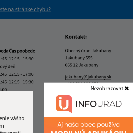
 ste na stránke chybu?
vás užitočné?
e pre vás užitočné?
Kontakt:
Obecný úrad Jakubany
beda
Čas poobede
Jakubany 555
1:45
12:15 - 15:30
065 12 Jakubany
ový deň
1:45
12:15 - 17:00
jakubany@jakubany.sk
1:45
12:15 - 15:30
+421 524 283 651
Nezobrazovať
4:00
IČO: 00329924
ka:
11:45 - 12:15
enie vášho
ám
števnosti