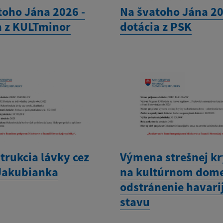
toho Jána 2026 -
Na švatoho Jána 20
a z KULTminor
dotácia z PSK
trukcia lávky cez
Výmena strešnej kr
Jakubianka
na kultúrnom dome
odstránenie havari
stavu