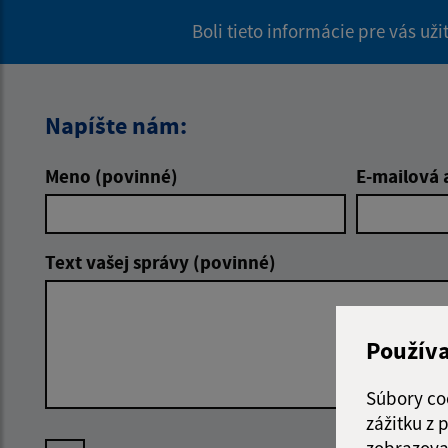
Boli tieto informácie pre vás už
Napíšte nám:
Meno (povinné)
E-mailová 
Text vašej správy (povinné)
Použív
Súbory co
zážitku z
zobrazova