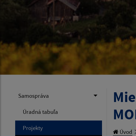
Mie
Samospráva
MO
Úradná tabuľa
Projekty
Úvod