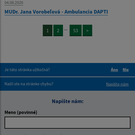
04.08.2026
MUDr. Jana Vorobeľová - Ambulancia DAPTI
...
1
2
53
>
Je táto stránka užitočná?
Áno
Nie
Boli tieto 
Boli 
Našli ste na stránke chybu?
Napíšte nám
Napíšte nám:
Meno (povinné)