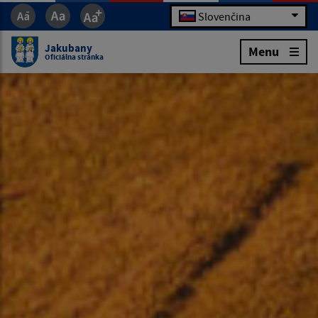
Slovenčina
Jakubany
Menu
Oficiálna stránka