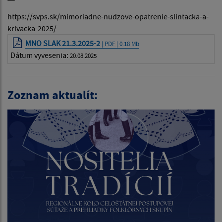
https://svps.sk/mimoriadne-nudzove-opatrenie-slintacka-a-
krivacka-2025/
MNO SLAK 21.3.2025-2
| PDF | 0.18 Mb
Dátum vyvesenia:
20.08.2025
Zoznam aktualít: