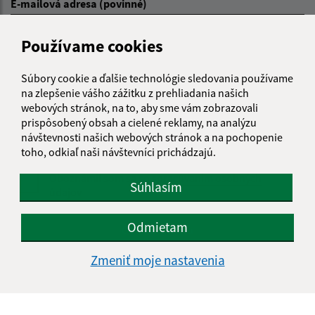
E-mailová adresa (povinné)
Používame cookies
Text vašej správy (povinné)
Súbory cookie a ďalšie technológie sledovania používame
na zlepšenie vášho zážitku z prehliadania našich
webových stránok, na to, aby sme vám zobrazovali
prispôsobený obsah a cielené reklamy, na analýzu
návštevnosti našich webových stránok a na pochopenie
toho, odkiaľ naši návštevníci prichádzajú.
Oboznámil som sa so
spracúvaním osobných
Súhlasím
údajov
Google reCaptcha Response
Odmietam
Odoslať správu
Zmeniť moje nastavenia
Úradné hodiny: