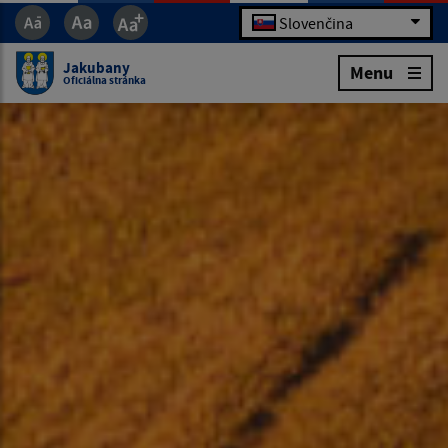
Slovenčina
Jakubany
Menu
Oficiálna stránka