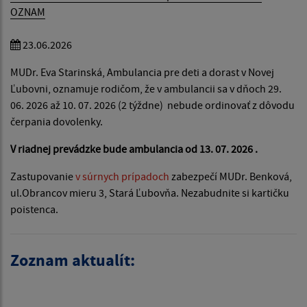
OZNAM
23.06.2026
MUDr. Eva Starinská, Ambulancia pre deti a dorast v Novej
Ľubovni, oznamuje rodičom, že v ambulancii sa v dňoch 29.
06. 2026 až 10. 07. 2026 (2 týždne) nebude ordinovať z dôvodu
čerpania dovolenky.
V riadnej prevádzke bude ambulancia od 13. 07. 2026 .
Zastupovanie
v súrnych prípadoch
zabezpečí MUDr. Benková,
ul.Obrancov mieru 3, Stará Ľubovňa. Nezabudnite si kartičku
poistenca.
Zoznam aktualít: