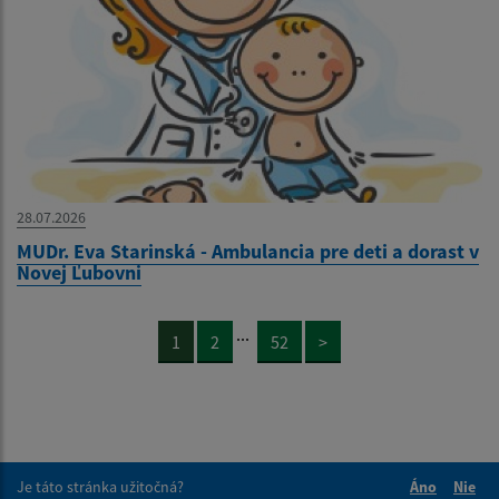
28.07.2026
MUDr. Eva Starinská - Ambulancia pre deti a dorast v
Novej Ľubovni
...
1
2
52
>
Je táto stránka užitočná?
Áno
Nie