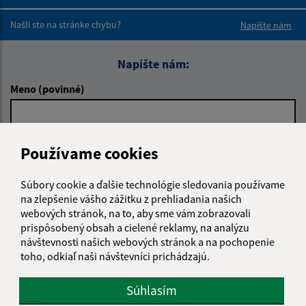
Boli tieto 
Boli 
Našli ste na stránke chybu?
Napíšte nám
Napíšte nám:
Meno (povinné)
E-mailová adresa (povinné)
Používame cookies
Súbory cookie a ďalšie technológie sledovania používame
na zlepšenie vášho zážitku z prehliadania našich
Text vašej správy (povinné)
webových stránok, na to, aby sme vám zobrazovali
prispôsobený obsah a cielené reklamy, na analýzu
návštevnosti našich webových stránok a na pochopenie
toho, odkiaľ naši návštevníci prichádzajú.
Súhlasím