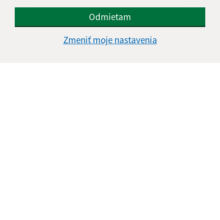
Oboznámil som sa so
spracúvaním osobných
údajov
Odmietam
Google reCaptcha Response
Zmeniť moje nastavenia
Odoslať správu
Úradné hodiny:
Deň
Čas doobeda
Čas poobede
Pondelok:
07:30 - 11:45
12:15 - 15:30
Utorok:
nestránkový deň
Streda:
07:30 - 11:45
12:15 - 17:00
Štvrtok:
07:30 - 11:45
12:15 - 15:30
Piatok:
07:30 - 14:00
Obedňajšia prestávka:
11:45 - 12:15