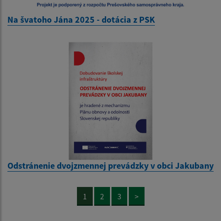
Na švatoho Jána 2025 - dotácia z PSK
Odstránenie dvojzmennej prevádzky v obci Jakubany
1
2
3
>