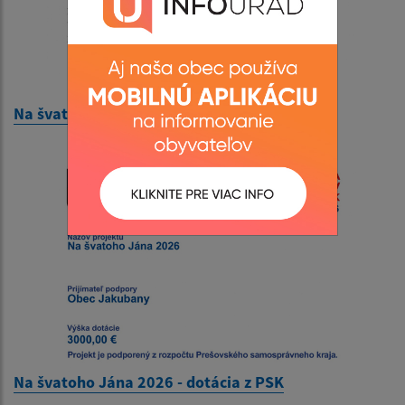
Na švatoho Jána 2026 - dotácia z KULTminor
Na švatoho Jána 2026 - dotácia z PSK