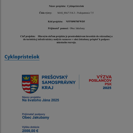
Cykloprístešok