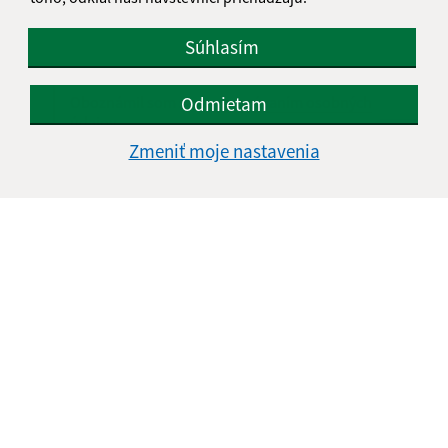
Súhlasím
Odmietam
Oboznámil som sa so
spracúvaním osobných
údajov
Zmeniť moje nastavenia
Google reCaptcha Response
Odoslať správu
Úradné hodiny:
Deň
Čas doobeda
Čas poobede
Pondelok:
07:30 - 11:45
12:15 - 15:30
Utorok:
nestránkový deň
Streda:
07:30 - 11:45
12:15 - 17:00
Štvrtok:
07:30 - 11:45
12:15 - 15:30
Piatok:
07:30 - 14:00