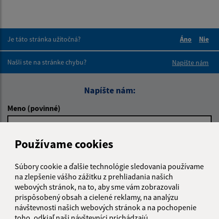
Je táto stránka užitočná?
Áno
Nie
Boli tieto 
Boli 
Našli ste na stránke chybu?
Napíšte nám
Napíšte nám:
Meno (povinné)
Používame cookies
E-mailová adresa (povinné)
Súbory cookie a ďalšie technológie sledovania používame
na zlepšenie vášho zážitku z prehliadania našich
webových stránok, na to, aby sme vám zobrazovali
Text vašej správy (povinné)
prispôsobený obsah a cielené reklamy, na analýzu
návštevnosti našich webových stránok a na pochopenie
toho, odkiaľ naši návštevníci prichádzajú.