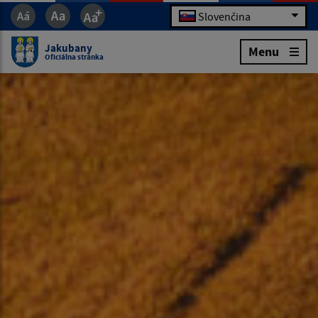
Slovenčina
Jakubany
Menu
Oficiálna stránka