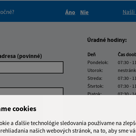
itočné?
Našli
Áno
Nie
Boli tieto informácie pre 
Boli tieto informáci
Úradné hodiny:
Deň
Čas doo
adresa (povinné)
Pondelok:
07:30 - 1
Utorok:
nestránk
Streda:
07:30 - 1
Štvrtok:
07:30 - 1
Piatok:
07:30 - 1
Obedňajšia prestáv
ame cookies
okie a ďalšie technológie sledovania používame na zlepš
 prehliadania našich webových stránok, na to, aby sme v