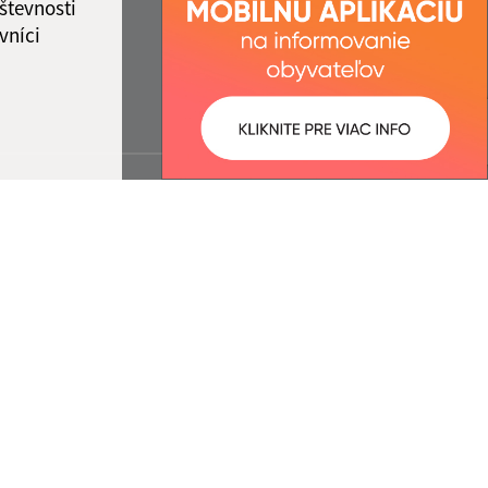
števnosti
vníci