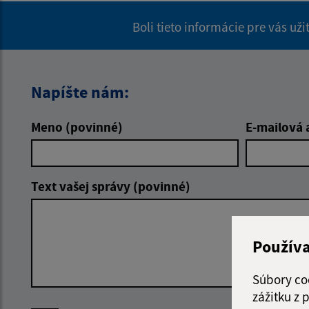
Boli tieto informácie pre vás už
Napíšte nám:
Meno (povinné)
E-mailová 
Text vašej správy (povinné)
Použív
Súbory co
zážitku z