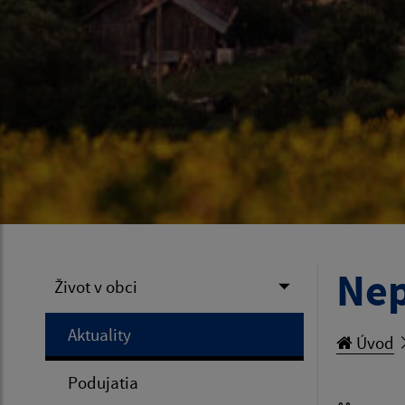
Nep
Život v obci
Aktuality
Úvod
Podujatia