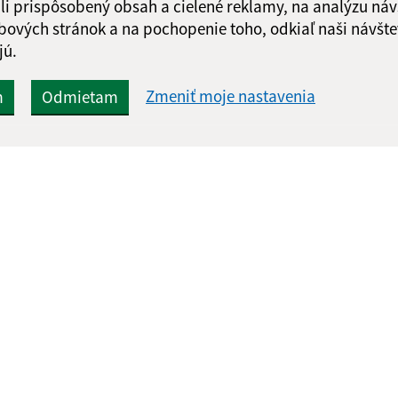
li prispôsobený obsah a cielené reklamy, na analýzu náv
Google reCaptcha Response
Odoslať správu
bových stránok a na pochopenie toho, odkiaľ naši návšte
jú.
Zmeniť moje nastavenia
m
Odmietam