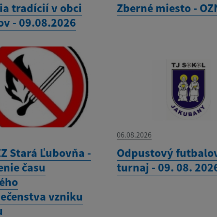
ia tradícií v obci
Zberné miesto - O
ov - 09.08.2026
06.08.2026
Z Stará Ľubovňa -
Odpustový futbalo
enie času
turnaj - 09. 08. 202
ého
ečenstva vzniku
u