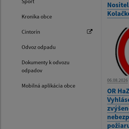
Šport
Nositel
Kolačk
Kronika obce
Cintorín
Odvoz odpadu
Dokumenty k odvozu
odpadov
06.08.2026
Mobilná aplikácia obce
OR HaZ
Vyhlás
zvýšen
nebezp
požiar