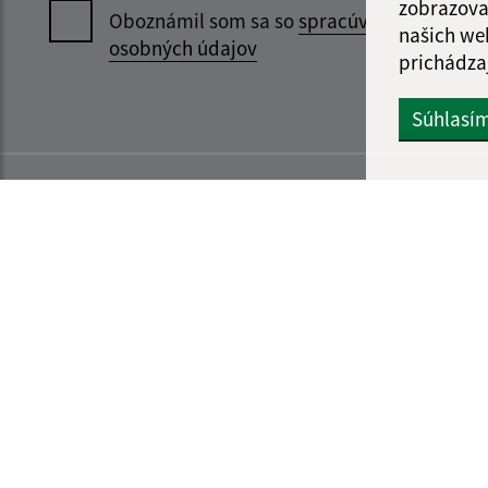
zobrazova
Oboznámil som sa so
spracúvaním
našich we
osobných údajov
prichádza
Súhlasí