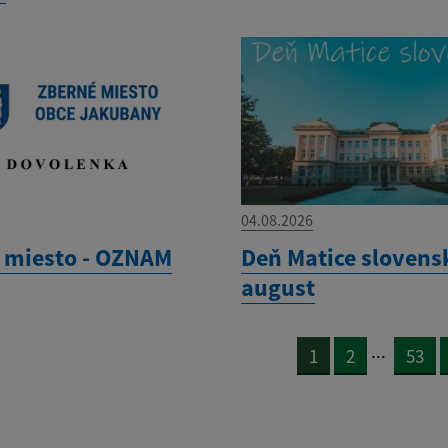
04.08.2026
 miesto - OZNAM
Deň Matice slovensk
august
...
1
2
53