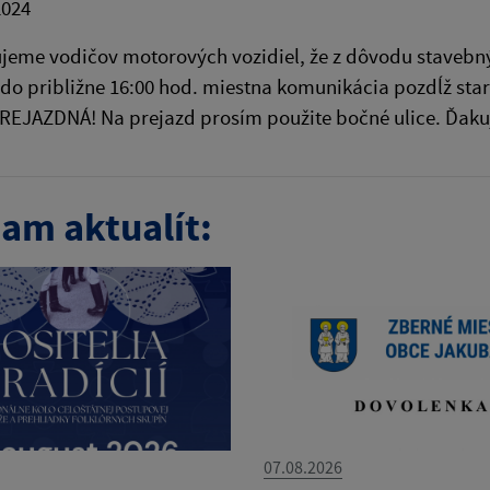
2024
eme vodičov motorových vozidiel, že z dôvodu stavebný
 do približne 16:00 hod. miestna komunikácia pozdĺž st
REJAZDNÁ! Na prejazd prosím použite bočné ulice. Ďak
am aktualít:
07.08.2026