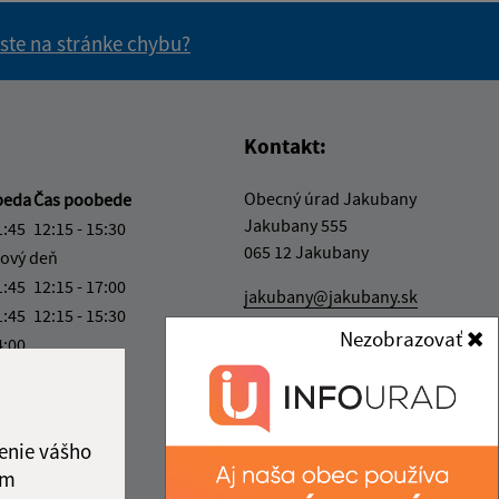
 ste na stránke chybu?
vás užitočné?
e pre vás užitočné?
Kontakt:
Obecný úrad Jakubany
beda
Čas poobede
Jakubany 555
1:45
12:15 - 15:30
065 12 Jakubany
ový deň
1:45
12:15 - 17:00
jakubany@jakubany.sk
1:45
12:15 - 15:30
+421 524 283 651
Nezobrazovať
4:00
IČO: 00329924
ka:
11:45 - 12:15
enie vášho
ám