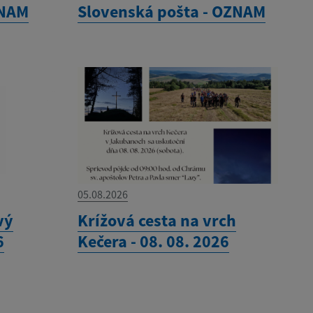
ZNAM
Slovenská pošta - OZNAM
05.08.2026
vý
Krížová cesta na vrch
6
Kečera - 08. 08. 2026