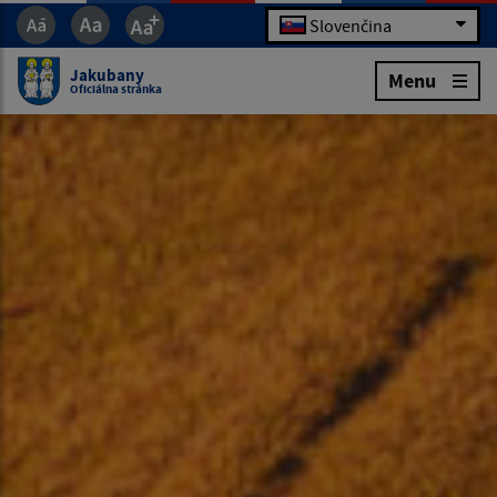
Slovenčina
Jakubany
Menu
Oficiálna stránka