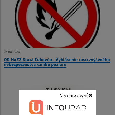
06.08.2026
OR HaZZ Stará Ľubovňa - Vyhlásenie času zvýšeného
nebezpečenstva vzniku požiaru
Nezobrazovať