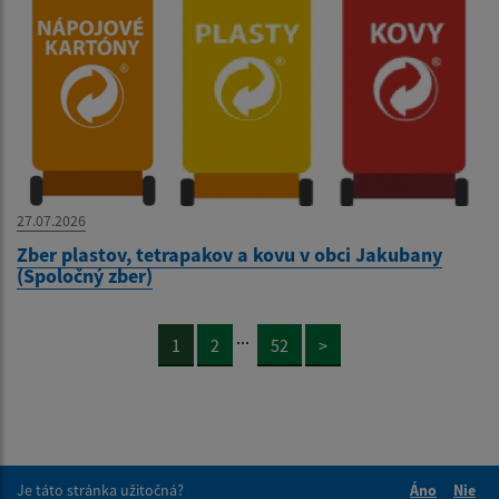
27.07.2026
Zber plastov, tetrapakov a kovu v obci Jakubany
(Spoločný zber)
...
1
2
52
>
Je táto stránka užitočná?
Áno
Nie