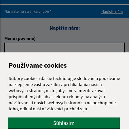
Boli tieto 
Boli 
Našli ste na stránke chybu?
Napíšte nám
Napíšte nám:
Meno (povinné)
E-mailová adresa (povinné)
Používame cookies
Súbory cookie a ďalšie technológie sledovania používame
na zlepšenie vášho zážitku z prehliadania našich
Text vašej správy (povinné)
webových stránok, na to, aby sme vám zobrazovali
prispôsobený obsah a cielené reklamy, na analýzu
návštevnosti našich webových stránok a na pochopenie
toho, odkiaľ naši návštevníci prichádzajú.
Súhlasím