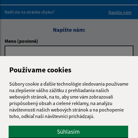
Boli tieto 
Boli 
Našli ste na stránke chybu?
Napíšte nám
Napíšte nám:
Meno (povinné)
E-mailová adresa (povinné)
Používame cookies
Súbory cookie a ďalšie technológie sledovania používame
na zlepšenie vášho zážitku z prehliadania našich
Text vašej správy (povinné)
webových stránok, na to, aby sme vám zobrazovali
prispôsobený obsah a cielené reklamy, na analýzu
návštevnosti našich webových stránok a na pochopenie
toho, odkiaľ naši návštevníci prichádzajú.
Súhlasím