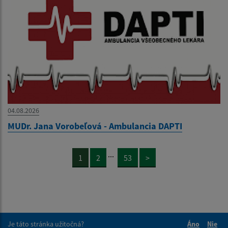
04.08.2026
MUDr. Jana Vorobeľová - Ambulancia DAPTI
...
1
2
53
>
Je táto stránka užitočná?
Áno
Nie