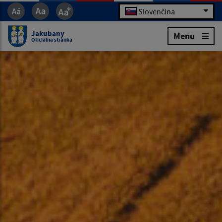
Slovenčina
Jakubany
Menu
Oficiálna stránka