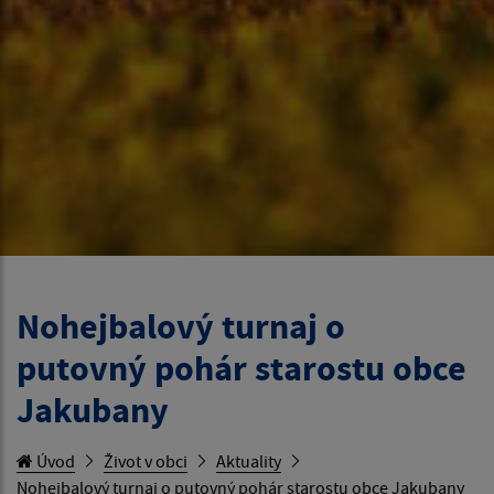
Nohejbalový turnaj o
putovný pohár starostu obce
Jakubany
Úvod
Život v obci
Aktuality
Nohejbalový turnaj o putovný pohár starostu obce Jakubany