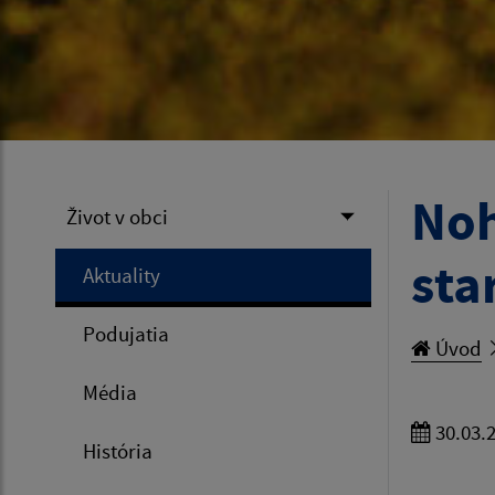
Noh
Život v obci
sta
Aktuality
Podujatia
Úvod
Média
30.03.
História