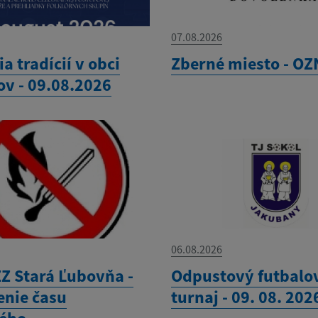
07.08.2026
ia tradícií v obci
Zberné miesto - O
ov - 09.08.2026
06.08.2026
Z Stará Ľubovňa -
Odpustový futbalo
enie času
turnaj - 09. 08. 202