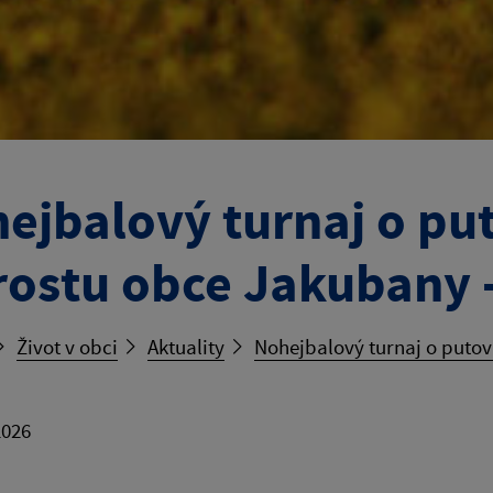
ejbalový turnaj o pu
rostu obce Jakubany 
Život v obci
Aktuality
Nohejbalový turnaj o puto
2026