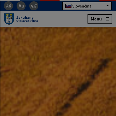
Slovenčina
Jakubany
Menu
Oficiálna stránka