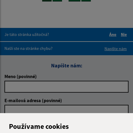
Je táto stránka užitočná?
Áno
Nie
Boli tieto 
Boli 
Našli ste na stránke chybu?
Napíšte nám
Napíšte nám:
Meno (povinné)
E-mailová adresa (povinné)
Text vašej správy (povinné)
Používame cookies