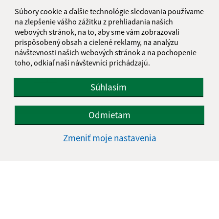
Súbory cookie a ďalšie technológie sledovania používame
na zlepšenie vášho zážitku z prehliadania našich
webových stránok, na to, aby sme vám zobrazovali
prispôsobený obsah a cielené reklamy, na analýzu
návštevnosti našich webových stránok a na pochopenie
toho, odkiaľ naši návštevníci prichádzajú.
Oboznámil som sa so
spracúvaním osobných
údajov
Súhlasím
Google reCaptcha Response
Odoslať správu
Odmietam
Zmeniť moje nastavenia
Úradné hodiny:
Deň
Čas doobeda
Čas poobede
Pondelok:
07:30 - 11:45
12:15 - 15:30
Utorok:
nestránkový deň
Streda:
07:30 - 11:45
12:15 - 17:00