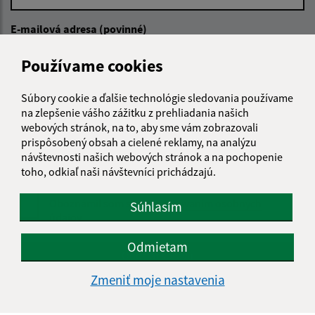
E-mailová adresa (povinné)
Používame cookies
Text vašej správy (povinné)
Súbory cookie a ďalšie technológie sledovania používame
na zlepšenie vášho zážitku z prehliadania našich
webových stránok, na to, aby sme vám zobrazovali
prispôsobený obsah a cielené reklamy, na analýzu
návštevnosti našich webových stránok a na pochopenie
toho, odkiaľ naši návštevníci prichádzajú.
Oboznámil som sa so
spracúvaním osobných
Súhlasím
údajov
Odmietam
Google reCaptcha Response
Odoslať správu
Zmeniť moje nastavenia