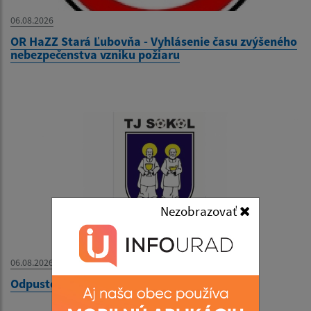
06.08.2026
OR HaZZ Stará Ľubovňa - Vyhlásenie času zvýšeného
nebezpečenstva vzniku požiaru
Nezobrazovať
06.08.2026
Odpustový futbalový turnaj - 09. 08. 2026