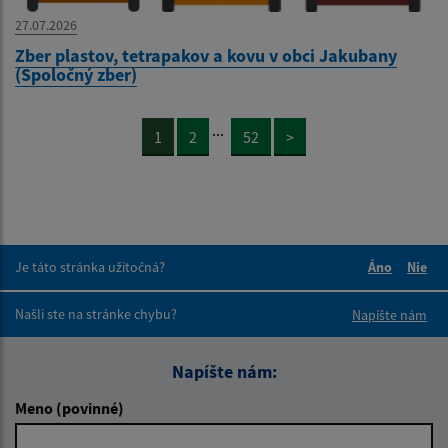
27.07.2026
Zber plastov, tetrapakov a kovu v obci Jakubany
(Spoločný zber)
...
1
2
52
>
Je táto stránka užitočná?
Áno
Nie
Boli tieto 
Boli 
Našli ste na stránke chybu?
Napíšte nám
Napíšte nám:
Meno (povinné)