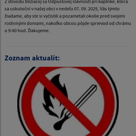
Z dôvodu blížiacej sa Odpustovej slávnosti pri kaplnke, ktorá
sa uskutoční v našej obci v nedeľu 07. 09. 2025, Vás týmto
žiadame, aby ste si vyčistili a pozametali okolie pred svojimi
rodinnými domami, nakoľko obcou pôjde sprievod od chrámu
o 9:40 hod. Ďakujeme.
Zoznam aktualít: