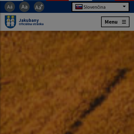
Slovenčina
Jakubany
Menu
Oficiálna stránka