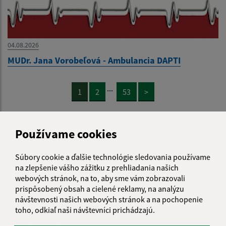
04.08.2026
MUDr. Jana Vorobeľová - Ambulancia DAPTI
...
1
2
53
>
Používame cookies
Súbory cookie a ďalšie technológie sledovania používame
Je táto stránka užitočná?
Áno
Nie
Boli tieto 
Boli 
na zlepšenie vášho zážitku z prehliadania našich
webových stránok, na to, aby sme vám zobrazovali
Našli ste na stránke chybu?
Napíšte nám
prispôsobený obsah a cielené reklamy, na analýzu
návštevnosti našich webových stránok a na pochopenie
Napíšte nám:
toho, odkiaľ naši návštevníci prichádzajú.