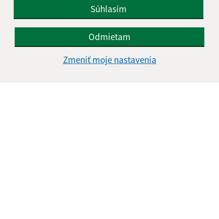
Meno (povinné)
Súhlasím
Odmietam
E-mailová adresa (povinné)
Zmeniť moje nastavenia
Text vašej správy (povinné)
Oboznámil som sa so
spracúvaním osobných
údajov
Google reCaptcha Response
Odoslať správu