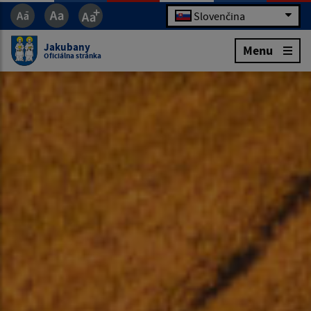
Slovenčina
Jakubany
Menu
Oficiálna stránka