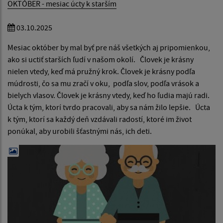
OKTÓBER - mesiac úcty k starším
03.10.2025
Mesiac október by mal byť pre náš všetkých aj pripomienkou,
ako si uctiť starších ľudí v našom okolí. Človek je krásny
nielen vtedy, keď má pružný krok. Človek je krásny podľa
múdrosti, čo sa mu zračí v oku, podľa slov, podľa vrások a
bielych vlasov. Človek je krásny vtedy, keď ho ľudia majú radi.
Úcta k tým, ktorí tvrdo pracovali, aby sa nám žilo lepšie. Úcta
k tým, ktorí sa každý deň vzdávali radostí, ktoré im život
ponúkal, aby urobili šťastnými nás, ich deti.