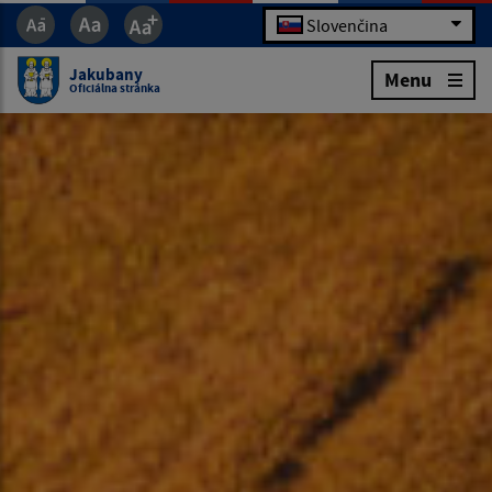
Slovenčina
Jakubany
Menu
Oficiálna stránka