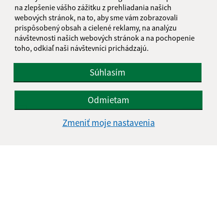
na zlepšenie vášho zážitku z prehliadania našich
webových stránok, na to, aby sme vám zobrazovali
prispôsobený obsah a cielené reklamy, na analýzu
Text vašej správy (povinné)
návštevnosti našich webových stránok a na pochopenie
toho, odkiaľ naši návštevníci prichádzajú.
Súhlasím
Odmietam
Oboznámil som sa so
spracúvaním osobných
Zmeniť moje nastavenia
údajov
Google reCaptcha Response
Odoslať správu
Úradné hodiny:
Deň
Čas doobeda
Čas poobede