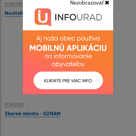
Nezobrazovať
07.08.2026
Nositelia tradícií v obci Kolačkov - 09.08.2026
07.08.2026
Zberné miesto - OZNAM