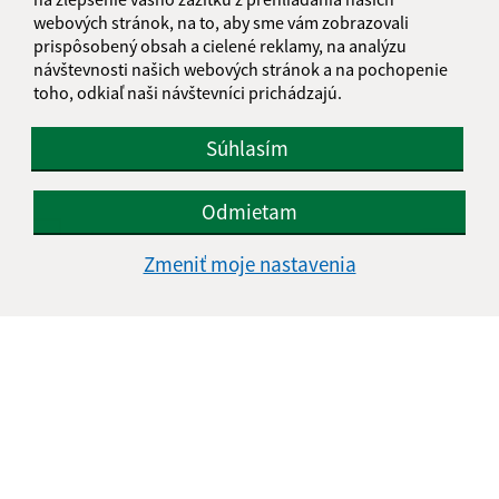
webových stránok, na to, aby sme vám zobrazovali
prispôsobený obsah a cielené reklamy, na analýzu
Text vašej správy (povinné)
návštevnosti našich webových stránok a na pochopenie
toho, odkiaľ naši návštevníci prichádzajú.
Súhlasím
Odmietam
Oboznámil som sa so
spracúvaním osobných
údajov
Zmeniť moje nastavenia
Google reCaptcha Response
Odoslať správu
Úradné hodiny:
Deň
Čas doobeda
Čas poobede