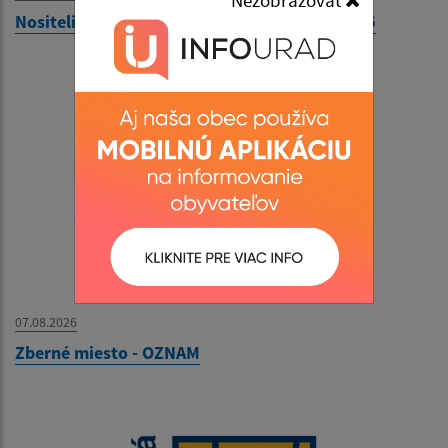
Nositelia tradícií v obci Kolačkov - 09.08.2026
07.08.2026
Zberné miesto - OZNAM