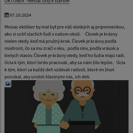
OKTÓBER - mesiac úcty k starším
07.10.2024
Mesiac október by mal byť pre náš všetkých aj pripomienkou,
ako si uctiť starších ľudí v našom okolí. Človek je krásny
nielen vtedy, keď má pružný krok. Človek je krásny podľa
múdrosti, čo sa mu zračí v oku, podľa slov, podľa vrások a
bielych vlasov. Človek je krásny vtedy, keď ho ľudia majú radi.
Úcta k tým, ktorí tvrdo pracovali, aby sa nám žilo lepšie. Úcta
k tým, ktorí sa každý deň vzdávali radostí, ktoré im život
ponúkal, aby urobili šťastnými nás, ich deti.