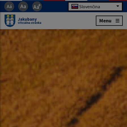
Slovenčina
Jakubany
Menu
Oficiálna stránka