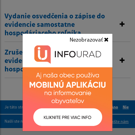
Vydanie osvedčenia o zápise do
evidencie samostatne
hospodáriaceho roľníka
Nezobrazovať
Zrušenie osvedčenia o zápise z
evidencie samostatne
hospodáriaceho roľníka
Je táto stránka užitočná?
Áno
Nie
Boli tieto 
Boli 
Našli ste na stránke chybu?
Napíšte nám