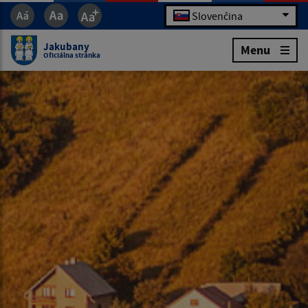
Slovenčina
Jakubany
Menu
Oficiálna stránka