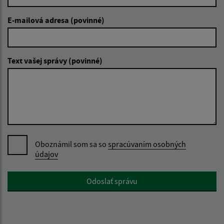
E-mailová adresa (povinné)
Text vašej správy (povinné)
Oboznámil som sa so
spracúvaním osobných
údajov
Google reCaptcha Response
Odoslať správu