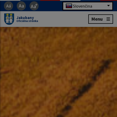
Slovenčina
Jakubany
Menu
Oficiálna stránka