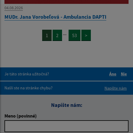
04.08.2026
MUDr. Jana Vorobeľová - Ambulancia DAPTI
...
1
2
53
>
Je táto stránka užitočná?
Áno
Nie
Boli tieto 
Boli 
Našli ste na stránke chybu?
Napíšte nám
Napíšte nám:
Meno (povinné)