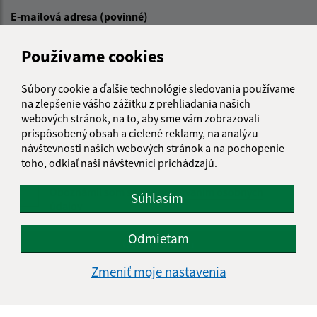
E-mailová adresa (povinné)
Používame cookies
Text vašej správy (povinné)
Súbory cookie a ďalšie technológie sledovania používame
na zlepšenie vášho zážitku z prehliadania našich
webových stránok, na to, aby sme vám zobrazovali
prispôsobený obsah a cielené reklamy, na analýzu
návštevnosti našich webových stránok a na pochopenie
toho, odkiaľ naši návštevníci prichádzajú.
Oboznámil som sa so
spracúvaním osobných
Súhlasím
údajov
Odmietam
Google reCaptcha Response
Odoslať správu
Zmeniť moje nastavenia
Úradné hodiny: