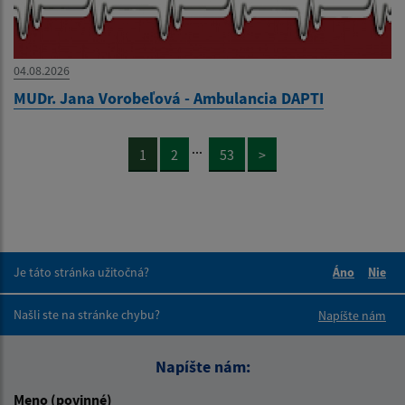
04.08.2026
MUDr. Jana Vorobeľová - Ambulancia DAPTI
...
1
2
53
>
Je táto stránka užitočná?
Áno
Nie
Boli tieto 
Boli 
Našli ste na stránke chybu?
Napíšte nám
Napíšte nám:
Meno (povinné)