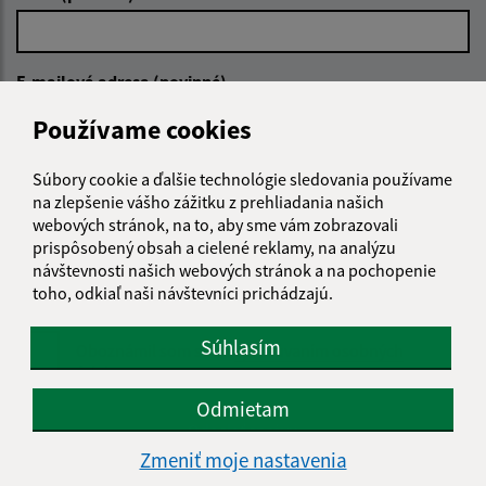
E-mailová adresa (povinné)
Používame cookies
Text vašej správy (povinné)
Súbory cookie a ďalšie technológie sledovania používame
na zlepšenie vášho zážitku z prehliadania našich
webových stránok, na to, aby sme vám zobrazovali
prispôsobený obsah a cielené reklamy, na analýzu
návštevnosti našich webových stránok a na pochopenie
toho, odkiaľ naši návštevníci prichádzajú.
Súhlasím
Oboznámil som sa so
spracúvaním osobných
údajov
Odmietam
Google reCaptcha Response
Odoslať správu
Zmeniť moje nastavenia