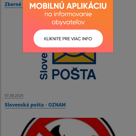
Zberné miesto - OZNAM
07.08.2026
Slovenská pošta - OZNAM