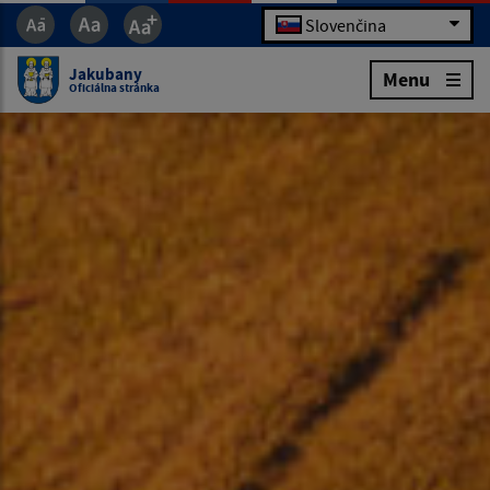
Slovenčina
Jakubany
Menu
Oficiálna stránka