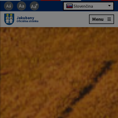
Slovenčina
Jakubany
Menu
Oficiálna stránka