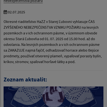
nebezpečenstva požiaru
02.07.2025
Okresné riaditeľstvo HaZZ v Starej Ľubovni vyhlasuje ČAS
ZVÝŠENÉHO NEBEZPEČENSTVA VZNIKU POŽIARU na lesných
pozemkoch a v ich ochrannom pásme, v územnom obvode
okresu Stará Ľubovňa od 01. 07. 2025 od 15.00 hod. až do
odvolania. Na lesných pozemkoch a v ich ochrannom pásme
sa ZAKAZUJE najmä fajčiť, odhadzovať horiace alebo tlejúce
predmety, používať otvorený plameň, vypaľovať porasty bylín,
kríkov, stromov, spaľovať horľavé látky a pod.
Zoznam aktualít: