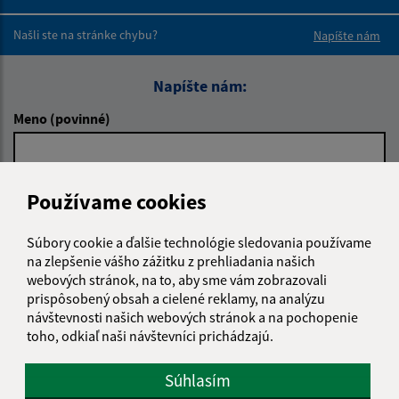
Boli tieto 
Boli 
Našli ste na stránke chybu?
Napíšte nám
Napíšte nám:
Meno (povinné)
E-mailová adresa (povinné)
Používame cookies
Súbory cookie a ďalšie technológie sledovania používame
na zlepšenie vášho zážitku z prehliadania našich
Text vašej správy (povinné)
webových stránok, na to, aby sme vám zobrazovali
prispôsobený obsah a cielené reklamy, na analýzu
návštevnosti našich webových stránok a na pochopenie
toho, odkiaľ naši návštevníci prichádzajú.
Súhlasím