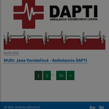
04.08.2026
MUDr. Jana Vorobeľová - Ambulancia DAPTI
...
1
2
53
>
Je táto stránka užitočná?
Áno
Nie