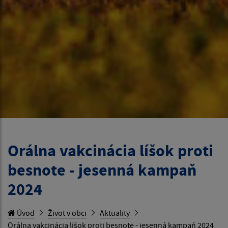
Orálna vakcinácia líšok proti
besnote - jesenná kampaň
2024
Úvod
Život v obci
Aktuality
Orálna vakcinácia líšok proti besnote - jesenná kampaň 2024