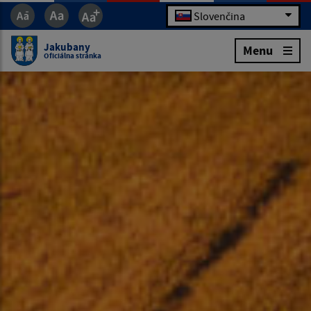
Slovenčina
Jakubany
Menu
Oficiálna stránka