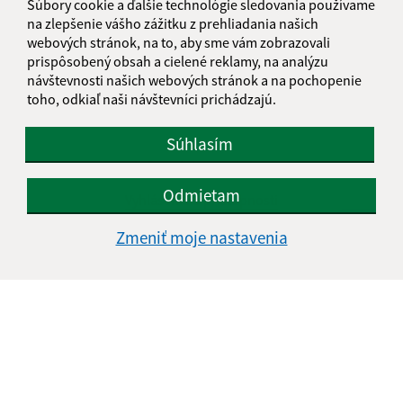
Súbory cookie a ďalšie technológie sledovania používame
na zlepšenie vášho zážitku z prehliadania našich
webových stránok, na to, aby sme vám zobrazovali
prispôsobený obsah a cielené reklamy, na analýzu
návštevnosti našich webových stránok a na pochopenie
toho, odkiaľ naši návštevníci prichádzajú.
Súhlasím
Informácie o stránke:
Odmietam
Vyhlásenie o prístupnosti
Autorské práva
Zmeniť moje nastavenia
Ochrana osobných údajov
Navigácia:
Vytlačiť aktuálnu stránku
Mapa stránok
Cookies
Rýchle odkazy: