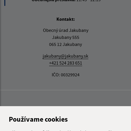
Kontakt:
Obecný úrad Jakubany
Jakubany 555
065 12 Jakubany
jakubany@jakubany.sk
+421 524 283 651
IČO: 00329924
Používame cookies