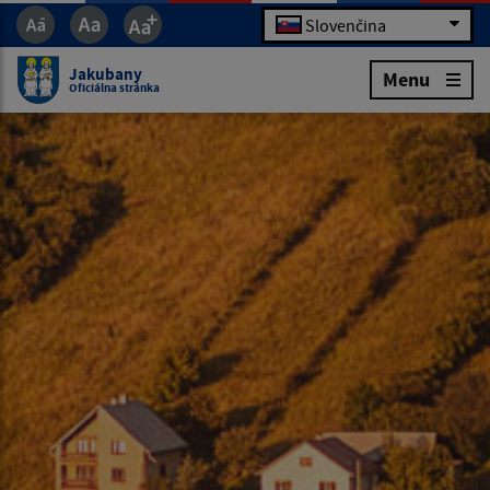
Slovenčina
Jakubany
Menu
Oficiálna stránka