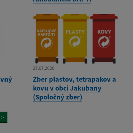
27.07.2026
avný
Zber plastov, tetrapakov a
kovu v obci Jakubany
(Spoločný zber)
>