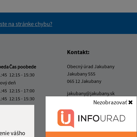
 ste na stránke chybu?
vás užitočné?
e pre vás užitočné?
Kontakt:
Obecný úrad Jakubany
beda
Čas poobede
Jakubany 555
1:45
12:15 - 15:30
065 12 Jakubany
ový deň
1:45
12:15 - 17:00
jakubany@jakubany.sk
1:45
12:15 - 15:30
+421 524 283 651
Nezobrazovať
4:00
IČO: 00329924
ka:
11:45 - 12:15
enie vášho