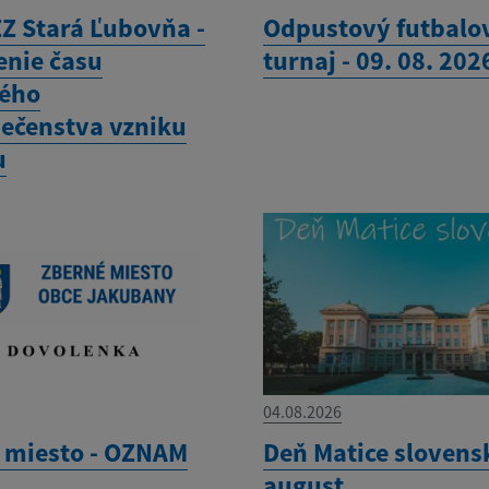
Z Stará Ľubovňa -
Odpustový futbalo
enie času
turnaj - 09. 08. 202
ého
ečenstva vzniku
u
04.08.2026
 miesto - OZNAM
Deň Matice slovensk
august