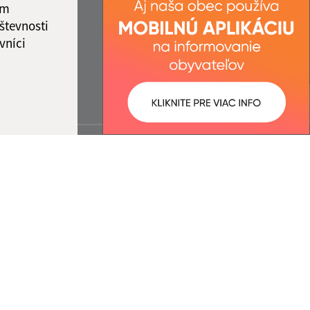
ám
števnosti
vníci