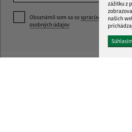
zážitku z
zobrazova
Oboznámil som sa so
spracúvaním
našich we
osobných údajov
prichádza
Súhlasí