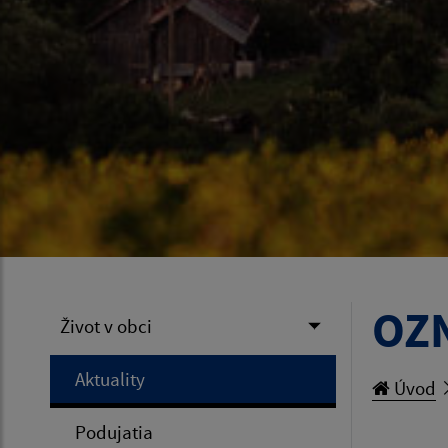
OZN
Život v obci
Aktuality
Úvod
Podujatia