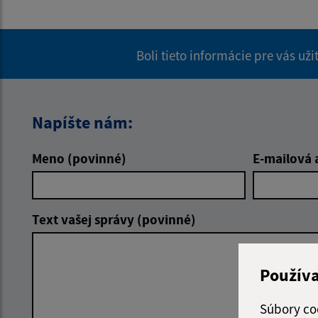
Boli tieto informácie pre vás už
Napíšte nám:
Meno (povinné)
E-mailová 
Text vašej správy (povinné)
Použív
Súbory co