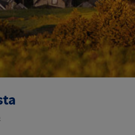
sta
a