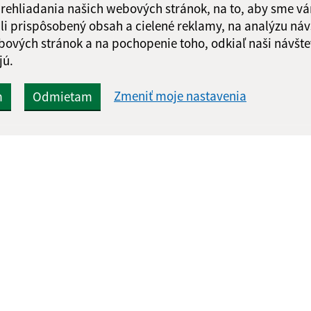
 prehliadania našich webových stránok, na to, aby sme v
li prispôsobený obsah a cielené reklamy, na analýzu náv
Google reCaptcha Response
Odoslať správu
bových stránok a na pochopenie toho, odkiaľ naši návšte
jú.
Zmeniť moje nastavenia
m
Odmietam