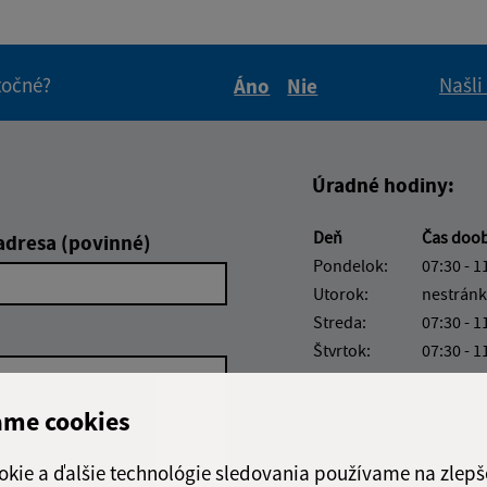
itočné?
Našli
Áno
Nie
Boli tieto informácie pre 
Boli tieto informáci
Úradné hodiny:
Deň
Čas doo
adresa (povinné)
Pondelok:
07:30 - 1
Utorok:
nestránk
Streda:
07:30 - 1
Štvrtok:
07:30 - 1
Piatok:
07:30 - 1
ame cookies
Obedňajšia prestáv
okie a ďalšie technológie sledovania používame na zlepš