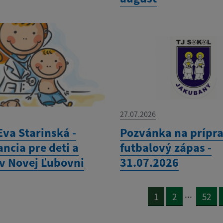
27.07.2026
Eva Starinská -
Pozvánka na prípr
ncia pre deti a
futbalový zápas -
 v Novej Ľubovni
31.07.2026
...
1
2
52