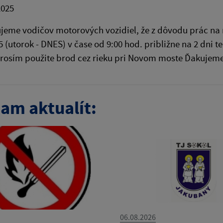
2025
jeme vodičov motorových vozidiel, že z dôvodu prác na
5 (utorok - DNES) v čase od 9:00 hod. približne na 2 dni
prosím použite brod cez rieku pri Novom moste Ďakujem
am aktualít:
06.08.2026