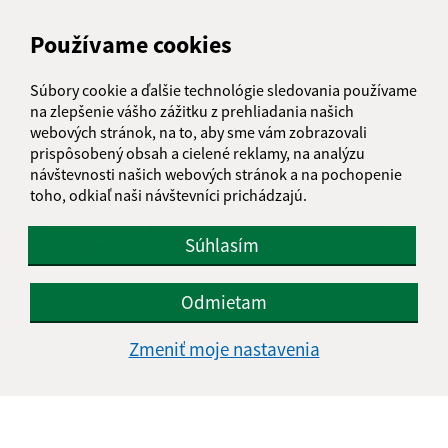
Používame cookies
Text vašej správy (povinné)
Súbory cookie a ďalšie technológie sledovania používame
na zlepšenie vášho zážitku z prehliadania našich
webových stránok, na to, aby sme vám zobrazovali
prispôsobený obsah a cielené reklamy, na analýzu
návštevnosti našich webových stránok a na pochopenie
toho, odkiaľ naši návštevníci prichádzajú.
Oboznámil som sa so
spracúvaním osobných
Súhlasím
údajov
Google reCaptcha Response
Odoslať správu
Odmietam
Zmeniť moje nastavenia
Úradné hodiny:
Deň
Čas doobeda
Čas poobede