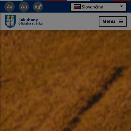
Slovenčina
Jakubany
Menu
Oficiálna stránka