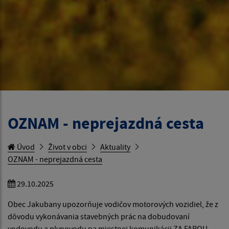
OZNAM - neprejazdná cesta
Úvod
Život v obci
Aktuality
OZNAM - neprejazdná cesta
29.10.2025
Obec Jakubany upozorňuje vodičov motorových vozidiel, že z
dôvodu vykonávania stavebných prác na dobudovaní
vodovodu a plynovodu na miestnej komunikácii ZA FAROU