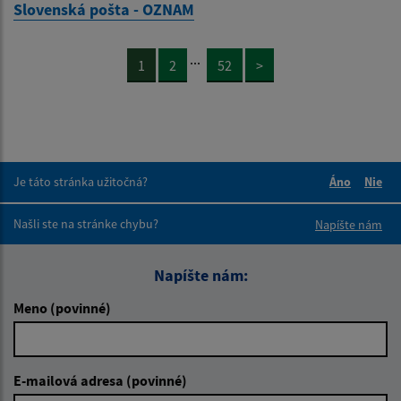
Slovenská pošta - OZNAM
...
1
2
52
>
Je táto stránka užitočná?
Áno
Nie
Boli tieto 
Boli 
Našli ste na stránke chybu?
Napíšte nám
Napíšte nám:
Meno (povinné)
E-mailová adresa (povinné)