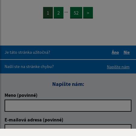
...
1
2
52
>
Je táto stránka užitočná?
Áno
Nie
Boli tieto 
Boli 
Našli ste na stránke chybu?
Napíšte nám
Napíšte nám:
Meno (povinné)
E-mailová adresa (povinné)