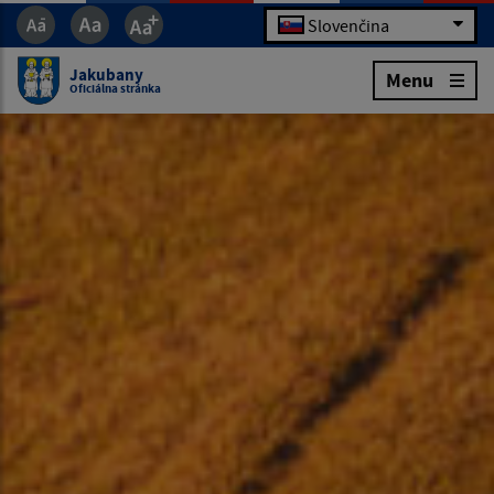
Slovenčina
Jakubany
Menu
Oficiálna stránka