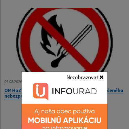
Nezobrazovať
06.08.2026
OR HaZZ Stará Ľubovňa - Vyhlásenie času zvýšeného
nebezpečenstva vzniku požiaru