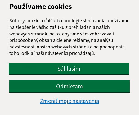
Používame cookies
Text vašej správy (povinné)
Súbory cookie a ďalšie technológie sledovania používame
na zlepšenie vášho zážitku z prehliadania našich
webových stránok, na to, aby sme vám zobrazovali
prispôsobený obsah a cielené reklamy, na analýzu
návštevnosti našich webových stránok a na pochopenie
toho, odkiaľ naši návštevníci prichádzajú.
Oboznámil som sa so
spracúvaním osobných
údajov
Súhlasím
Google reCaptcha Response
Odoslať správu
Odmietam
Zmeniť moje nastavenia
Úradné hodiny:
Deň
Čas doobeda
Čas poobede
Pondelok:
07:30 - 11:45
12:15 - 15:30