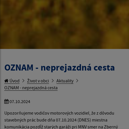
OZNAM - neprejazdná cesta
Úvod
Život v obci
Aktuality
OZNAM - neprejazdná cesta
07.10.2024
Upozorňujeme vodičov motorových vozidiel, že z dôvodu
stavebných prác bude dňa 07.10.2024 (DNES) miestna
komunikácia pozdĺž starých garáži pri MNV smer na Zberný