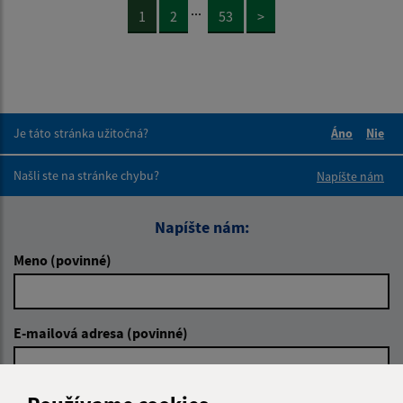
...
1
2
53
>
Je táto stránka užitočná?
Áno
Nie
Boli tieto 
Boli 
Našli ste na stránke chybu?
Napíšte nám
Napíšte nám:
Meno (povinné)
E-mailová adresa (povinné)