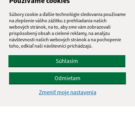
Používame cookies
Text vašej správy (povinné)
Súbory cookie a ďalšie technológie sledovania používame
na zlepšenie vášho zážitku z prehliadania našich
webových stránok, na to, aby sme vám zobrazovali
prispôsobený obsah a cielené reklamy, na analýzu
návštevnosti našich webových stránok a na pochopenie
toho, odkiaľ naši návštevníci prichádzajú.
Oboznámil som sa so
spracúvaním osobných
údajov
Súhlasím
Google reCaptcha Response
Odoslať správu
Odmietam
Zmeniť moje nastavenia
Úradné hodiny:
Deň
Čas doobeda
Čas poobede
Pondelok:
07:30 - 11:45
12:15 - 15:30
Utorok:
nestránkový deň