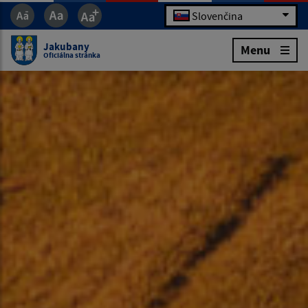
Slovenčina
Jakubany
Menu
Oficiálna stránka