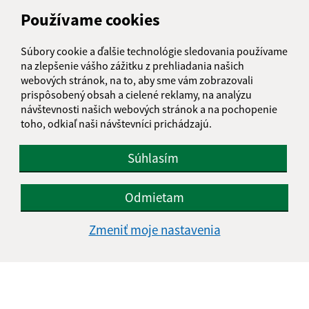
Meno (povinné)
Používame cookies
Súbory cookie a ďalšie technológie sledovania používame
E-mailová adresa (povinné)
na zlepšenie vášho zážitku z prehliadania našich
webových stránok, na to, aby sme vám zobrazovali
prispôsobený obsah a cielené reklamy, na analýzu
návštevnosti našich webových stránok a na pochopenie
Text vašej správy (povinné)
toho, odkiaľ naši návštevníci prichádzajú.
Súhlasím
Odmietam
Zmeniť moje nastavenia
Oboznámil som sa so
spracúvaním osobných
údajov
Google reCaptcha Response
Odoslať správu