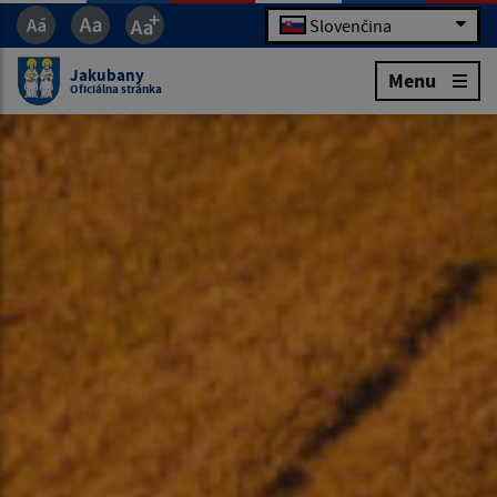
Slovenčina
Jakubany
Menu
Oficiálna stránka