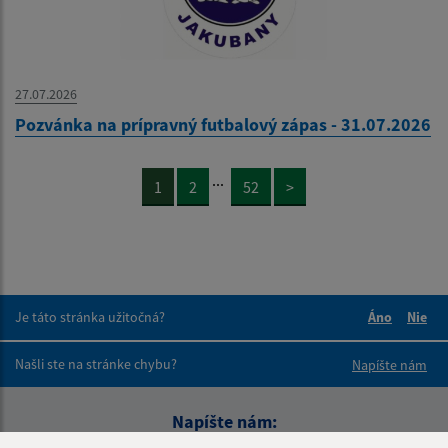
27.07.2026
Pozvánka na prípravný futbalový zápas - 31.07.2026
...
1
2
52
>
Je táto stránka užitočná?
Áno
Nie
Boli tieto 
Boli 
Našli ste na stránke chybu?
Napíšte nám
Napíšte nám: